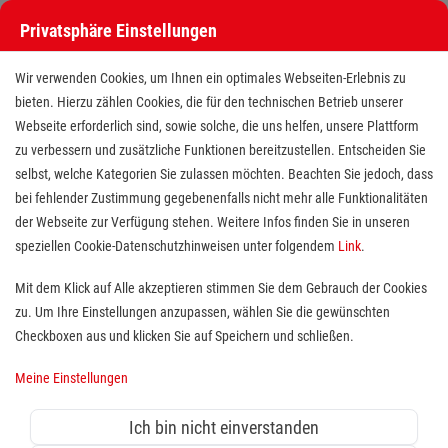
Privatsphäre Einstellungen
Stellenangebote bei den Maltesern
Wir verwenden Cookies, um Ihnen ein optimales Webseiten-Erlebnis zu
bieten. Hierzu zählen Cookies, die für den technischen Betrieb unserer
Webseite erforderlich sind, sowie solche, die uns helfen, unsere Plattform
zu verbessern und zusätzliche Funktionen bereitzustellen. Entscheiden Sie
selbst, welche Kategorien Sie zulassen möchten. Beachten Sie jedoch, dass
bei fehlender Zustimmung gegebenenfalls nicht mehr alle Funktionalitäten
der Webseite zur Verfügung stehen. Weitere Infos finden Sie in unseren
Stellenangebote bei den Maltesern
speziellen Cookie-Datenschutzhinweisen unter folgendem
Link
.
Finde deutschlandweit offene Stellen bei einem der größten
Mit dem Klick auf Alle akzeptieren stimmen Sie dem Gebrauch der Cookies
Arbeitgeber im Gesundheits- und Sozialwesen in Vollzeit,
zu. Um Ihre Einstellungen anzupassen, wählen Sie die gewünschten
Teilzeit, als Minijob, Trainee oder FSJ!
Checkboxen aus und klicken Sie auf Speichern und schließen.
Meine Einstellungen
Suche
Ich bin nicht einverstanden
Jobs suchen