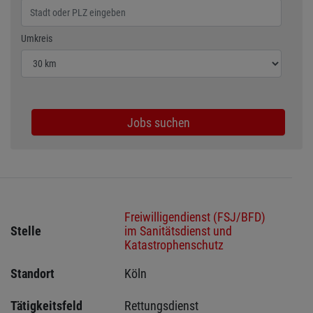
Wählen Sie den Umkreis für die Jobsuche
Umkreis
Jobs suchen
Freiwilligendienst (FSJ/BFD)
Stelle
im Sanitätsdienst und
Katastrophenschutz
Standort
Köln 
Tätigkeitsfeld
Rettungsdienst