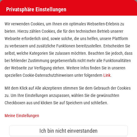
Privatsphäre Einstellungen
Wir verwenden Cookies, um Ihnen ein optimales Webseiten-Erlebnis zu
bieten. Hierzu zählen Cookies, die für den technischen Betrieb unserer
Webseite erforderlich sind, sowie solche, die uns helfen, unsere Plattform
zu verbessern und zusätzliche Funktionen bereitzustellen. Entscheiden Sie
selbst, welche Kategorien Sie zulassen möchten. Beachten Sie jedoch, dass
bei fehlender Zustimmung gegebenenfalls nicht mehr alle Funktionalitäten
der Webseite zur Verfügung stehen. Weitere Infos finden Sie in unseren
Psychotherapeut (m/w/d) für
speziellen Cookie-Datenschutzhinweisen unter folgendem
Link
.
stationäre Wohngruppe
Mit dem Klick auf Alle akzeptieren stimmen Sie dem Gebrauch der Cookies
zu. Um Ihre Einstellungen anzupassen, wählen Sie die gewünschten
Standort(e):
Cottbus
Checkboxen aus und klicken Sie auf Speichern und schließen.
Psychologin/Psychologe,
Meine Einstellungen
Sozialpädagogin/Sozialpädagoge
Ich bin nicht einverstanden
(m/w/d) mit abgeschlossener