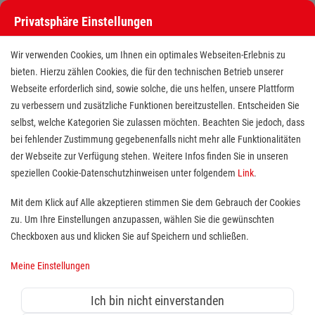
Privatsphäre Einstellungen
Stellenangebote bei den Maltesern
Wir verwenden Cookies, um Ihnen ein optimales Webseiten-Erlebnis zu
bieten. Hierzu zählen Cookies, die für den technischen Betrieb unserer
Webseite erforderlich sind, sowie solche, die uns helfen, unsere Plattform
zu verbessern und zusätzliche Funktionen bereitzustellen. Entscheiden Sie
selbst, welche Kategorien Sie zulassen möchten. Beachten Sie jedoch, dass
bei fehlender Zustimmung gegebenenfalls nicht mehr alle Funktionalitäten
der Webseite zur Verfügung stehen. Weitere Infos finden Sie in unseren
Stellenangebote bei den Maltesern
speziellen Cookie-Datenschutzhinweisen unter folgendem
Link
.
Finde deutschlandweit offene Stellen bei einem der größten
Mit dem Klick auf Alle akzeptieren stimmen Sie dem Gebrauch der Cookies
Arbeitgeber im Gesundheits- und Sozialwesen in Vollzeit,
zu. Um Ihre Einstellungen anzupassen, wählen Sie die gewünschten
Teilzeit, als Minijob, Trainee oder FSJ!
Checkboxen aus und klicken Sie auf Speichern und schließen.
Meine Einstellungen
Suche
Ich bin nicht einverstanden
Jobs suchen