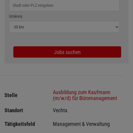
Wählen Sie den Umkreis für die Jobsuche
Umkreis
Jobs suchen
Ausbildung zum Kaufmann
Stelle
(m/w/d) für Büromanagement
Standort
Vechta 
Tätigkeitsfeld
Management & Verwaltung