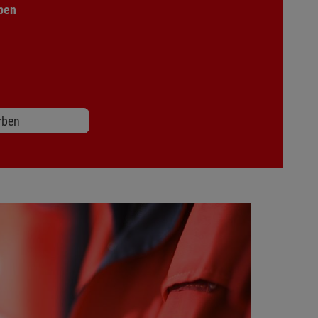
rben
rben