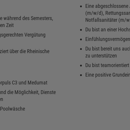
Eine abgeschlossene 
(m/w/d), Rettungssan
e während des Semesters,
Notfallsanitäter (m/w
en Zeit
Du bist an einer Hoch
ngsgerechten Vergütung
Einfühlungsvermögen
Du bist bereit uns a
ziert über die Rheinische
zu unterstützen
Du bist teamorientier
Eine positive Grundein
orpuls C3 und Medumat
und die Möglichkeit, Dienste
en
 Poolwäsche