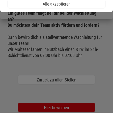
Du bist Retter/in aus Leidenschaft und Retten ist für
Alle akzeptieren
Dich Teamsport?
Ein gutes Team fängt bei dir bei der Wachleitung
an?
Du möchtest dein Team aktiv fördern und fordern?
Dann bewirb dich als stellvertretende Wachleitung für
unser Team!
Wir Malteser fahren in Butzbach einen RTW im 24h-
Schichtdienst von 07:00 Uhr bis 07:00 Uhr.
Zurück zu allen Stellen
Hier bewerben