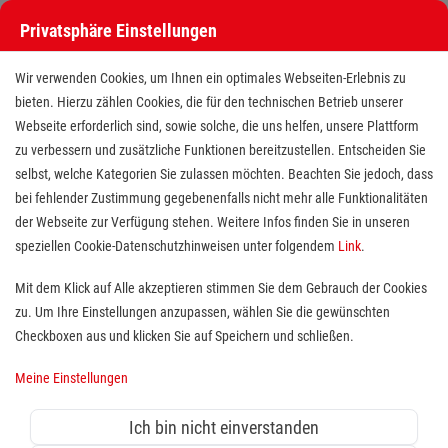
Privatsphäre Einstellungen
Wir verwenden Cookies, um Ihnen ein optimales Webseiten-Erlebnis zu
bieten. Hierzu zählen Cookies, die für den technischen Betrieb unserer
Webseite erforderlich sind, sowie solche, die uns helfen, unsere Plattform
zu verbessern und zusätzliche Funktionen bereitzustellen. Entscheiden Sie
selbst, welche Kategorien Sie zulassen möchten. Beachten Sie jedoch, dass
bei fehlender Zustimmung gegebenenfalls nicht mehr alle Funktionalitäten
der Webseite zur Verfügung stehen. Weitere Infos finden Sie in unseren
Stellvertretende Wachleitung
speziellen Cookie-Datenschutzhinweisen unter folgendem
Link
.
(m/w/d)
Mit dem Klick auf Alle akzeptieren stimmen Sie dem Gebrauch der Cookies
zu. Um Ihre Einstellungen anzupassen, wählen Sie die gewünschten
Standort(e):
Butzbach
Checkboxen aus und klicken Sie auf Speichern und schließen.
Meine Einstellungen
In Vollzeit, unbefristet, ab sofort
Ich bin nicht einverstanden