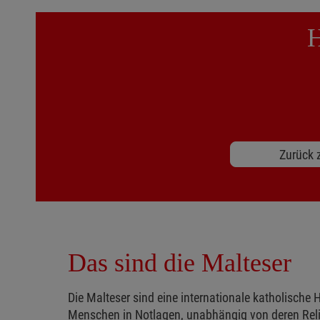
H
Zurück z
Das sind die Malteser
Die Malteser sind eine internationale katholische H
Menschen in Notlagen, unabhängig von deren Reli