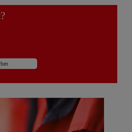
t?
rben