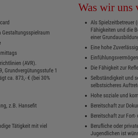
Was wir uns v
rcard
Als Spielzeitbetreue
Fähigkeiten und die B
n Gestaltungsspielraum
einer Grundausbildun
e
Eine hohe Zuverlässig
hmittags
Einfühlungsvermögen,
richtlinien (AVR).
Die Fähigkeit zur Re
 9, Grundvergütungsstufe 1
ägt ca. 873,- € (bei 30%
Selbständigkeit und 
selbstsicheres Auftre
Hohe soziale und ko
ng, z.B. Hansefit
Bereitschaft zur Doku
Bereitschaft zur Fort-
ndige Tätigkeit mit viel
Berufliche oder privat
Jugendlichen ist wün