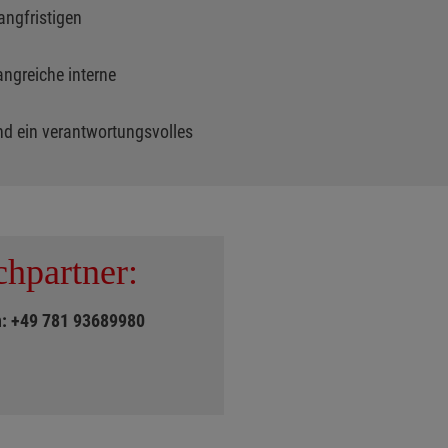
angfristigen
angreiche interne
nd ein verantwortungsvolles
chpartner:
on: +49 781 93689980