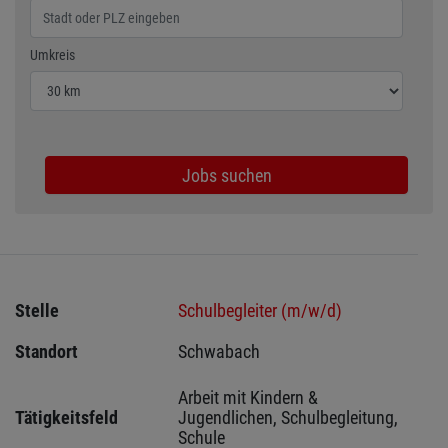
Wählen Sie den Umkreis für die Jobsuche
Umkreis
Jobs suchen
Stelle
Schulbegleiter (m/w/d)
Standort
Schwabach 
Arbeit mit Kindern & 
Tätigkeitsfeld
Jugendlichen, Schulbegleitung, 
Schule