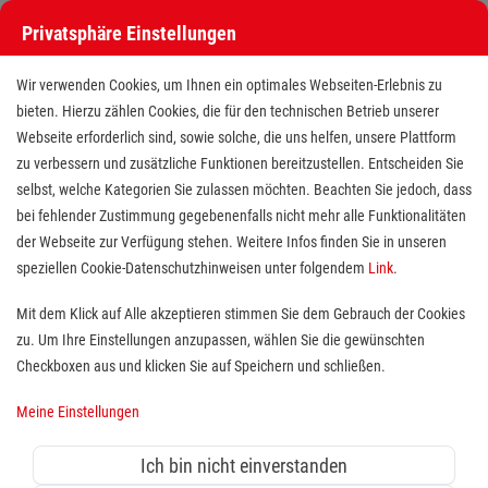
Privatsphäre Einstellungen
Stellenangebote bei den Maltesern
Wir verwenden Cookies, um Ihnen ein optimales Webseiten-Erlebnis zu
bieten. Hierzu zählen Cookies, die für den technischen Betrieb unserer
Webseite erforderlich sind, sowie solche, die uns helfen, unsere Plattform
zu verbessern und zusätzliche Funktionen bereitzustellen. Entscheiden Sie
selbst, welche Kategorien Sie zulassen möchten. Beachten Sie jedoch, dass
bei fehlender Zustimmung gegebenenfalls nicht mehr alle Funktionalitäten
der Webseite zur Verfügung stehen. Weitere Infos finden Sie in unseren
Stellenangebote bei den Maltesern
speziellen Cookie-Datenschutzhinweisen unter folgendem
Link
.
Finde deutschlandweit offene Stellen bei einem der größten
Mit dem Klick auf Alle akzeptieren stimmen Sie dem Gebrauch der Cookies
Arbeitgeber im Gesundheits- und Sozialwesen in Vollzeit,
zu. Um Ihre Einstellungen anzupassen, wählen Sie die gewünschten
Teilzeit, als Minijob, Trainee oder FSJ!
Checkboxen aus und klicken Sie auf Speichern und schließen.
Meine Einstellungen
Suche
Ich bin nicht einverstanden
Jobs suchen