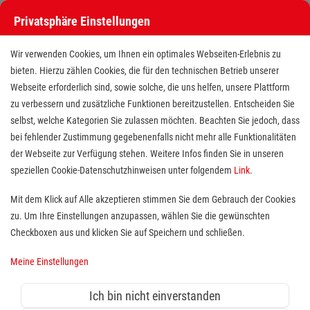
Privatsphäre Einstellungen
Wir verwenden Cookies, um Ihnen ein optimales Webseiten-Erlebnis zu
bieten. Hierzu zählen Cookies, die für den technischen Betrieb unserer
Webseite erforderlich sind, sowie solche, die uns helfen, unsere Plattform
zu verbessern und zusätzliche Funktionen bereitzustellen. Entscheiden Sie
selbst, welche Kategorien Sie zulassen möchten. Beachten Sie jedoch, dass
bei fehlender Zustimmung gegebenenfalls nicht mehr alle Funktionalitäten
der Webseite zur Verfügung stehen. Weitere Infos finden Sie in unseren
Schulbegleitung (m/w/d)
speziellen Cookie-Datenschutzhinweisen unter folgendem
Link
.
Mit dem Klick auf Alle akzeptieren stimmen Sie dem Gebrauch der Cookies
zu. Um Ihre Einstellungen anzupassen, wählen Sie die gewünschten
Standort(e):
Wesel, Rees, Hamminkeln, Dinslaken,
Checkboxen aus und klicken Sie auf Speichern und schließen.
Voerde
Sie arbeiten gerne mit Kindern und Jugendlichen? Sie
Meine Einstellungen
möchten sie nicht nur betreuen, sondern individuell
fördern? Inklusion stellt für Sie eine
Ich bin nicht einverstanden
Herzensangelegenheit dar und Sie sind voller