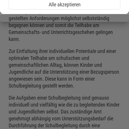
Alle akzeptieren
Jugendliche in Schulen im Sinne der integrativen
Schulbegleitung unterstützen, damit sie den dort
gestellten Anforderungen möglichst selbstständig
begegnen können und somit die Teilhabe am
Gemeinschafts- und Unterrichtsgeschehen gelingen
kann.
Zur Entfaltung ihrer individuellen Potentiale und einer
optimalen Teilhabe am schulischen und
gemeinschaftlichen Alltag, können Kinder und
Jugendliche auf die Unterstützung einer Bezugsperson
angewiesen sein. Diese kann in Form einer
Schulbegleitung gestellt werden.
Die Aufgaben einer Schulbegleitung sind genauso
individuell und vielfältig wie die zu begleitenden Kinder
und Jugendlichen selbst. Das zuständige Amt
genehmigt abhängig vom Unterstützungsbedarf die
Durchführung der Schulbegleitung durch eine