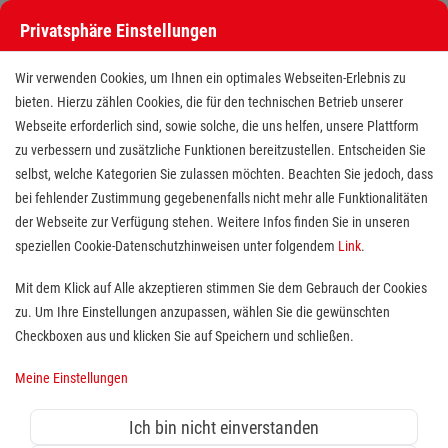
Privatsphäre Einstellungen
Wir verwenden Cookies, um Ihnen ein optimales Webseiten-Erlebnis zu
bieten. Hierzu zählen Cookies, die für den technischen Betrieb unserer
Webseite erforderlich sind, sowie solche, die uns helfen, unsere Plattform
zu verbessern und zusätzliche Funktionen bereitzustellen. Entscheiden Sie
selbst, welche Kategorien Sie zulassen möchten. Beachten Sie jedoch, dass
bei fehlender Zustimmung gegebenenfalls nicht mehr alle Funktionalitäten
der Webseite zur Verfügung stehen. Weitere Infos finden Sie in unseren
Schulbegleiter (m/w/d) in Teilzeit
speziellen Cookie-Datenschutzhinweisen unter folgendem
Link
.
(30 Std./Woche) an einer
Mit dem Klick auf Alle akzeptieren stimmen Sie dem Gebrauch der Cookies
zu. Um Ihre Einstellungen anzupassen, wählen Sie die gewünschten
Förderschule in Euskirchen
Checkboxen aus und klicken Sie auf Speichern und schließen.
Standort(e):
Euskirchen
Meine Einstellungen
Ich bin nicht einverstanden
Der Malteser Schulbegleitdienst soll Kinder und