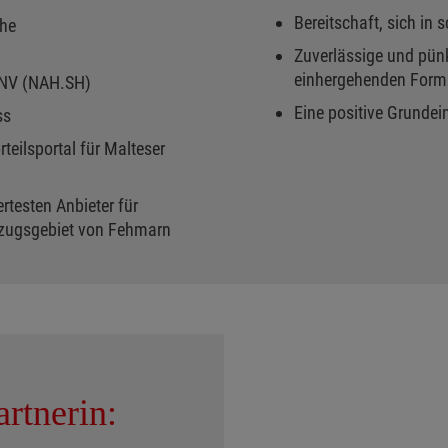
Bereitschaft, sich in
che
Zuverlässige und pünkt
einhergehenden Formal
PNV (NAH.SH)
Eine positive Grundei
ss
teilsportal für Malteser
ertesten Anbieter für
nzugsgebiet von Fehmarn
rtnerin: