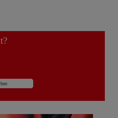
t?
rben