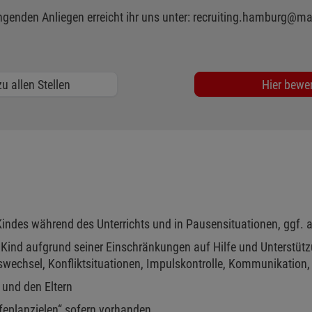
ngenden Anliegen erreicht ihr uns unter: recruiting.hamburg@ma
u allen Stellen
Hier bewe
 Kindes während des Unterrichts und in Pausensituationen, ggf
s Kind aufgrund seiner Einschränkungen auf Hilfe und Unterstüt
echsel, Konfliktsituationen, Impulskontrolle, Kommunikation, 
und den Eltern
lfeplanzielen“ sofern vorhanden