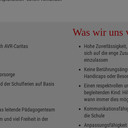
Was wir uns v
ch AVR-Caritas
Hohe Zuverlässigkeit,
sich auf die enge Z
einzulassen
Keine Berührungsängst
vorsorge
Handicaps oder Beso
 der Schulferien auf Basis
Einen respektvollen 
begleitenden Kind: Hi
wann immer dies mögl
Kommunikationsfähigke
das leitende Pädagogenteam
die Schule
 und viel Freiheit in der
Anpassungsfähigkeit 