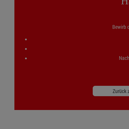
H
Bewirb d
Nach
Zurück z