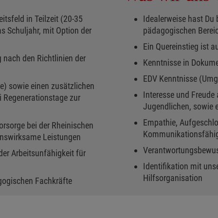
sfeld in Teilzeit (20-35
Idealerweise hast Du 
as Schuljahr, mit Option der
pädagogischen Berei
Ein Quereinstieg ist 
g nach den Richtlinien der
Kenntnisse in Dokume
EDV Kenntnisse (Umga
e) sowie einen zusätzlichen
Interesse und Freude 
i Regenerationstage zur
Jugendlichen, sowie 
Empathie, Aufgeschlo
vorsorge bei der Rheinischen
Kommunikationsfähig
nswirksame Leistungen
Verantwortungsbewuss
er Arbeitsunfähigkeit für
Identifikation mit uns
Hilfsorganisation
gogischen Fachkräfte