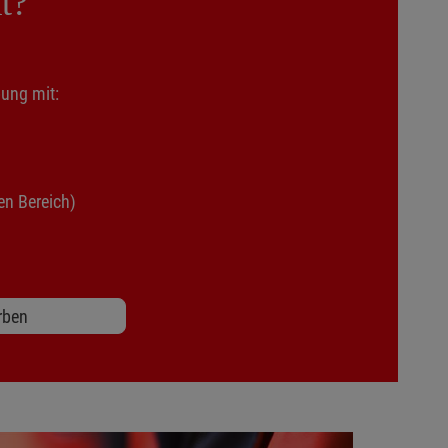
t?
bung mit:
n Bereich)
rben