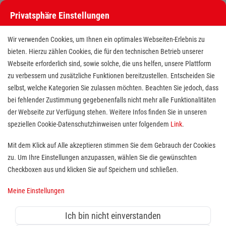
Privatsphäre Einstellungen
Wir verwenden Cookies, um Ihnen ein optimales Webseiten-Erlebnis zu
bieten. Hierzu zählen Cookies, die für den technischen Betrieb unserer
Webseite erforderlich sind, sowie solche, die uns helfen, unsere Plattform
zu verbessern und zusätzliche Funktionen bereitzustellen. Entscheiden Sie
selbst, welche Kategorien Sie zulassen möchten. Beachten Sie jedoch, dass
bei fehlender Zustimmung gegebenenfalls nicht mehr alle Funktionalitäten
der Webseite zur Verfügung stehen. Weitere Infos finden Sie in unseren
Schulbegleiter (m/w/d) /
speziellen Cookie-Datenschutzhinweisen unter folgendem
Link
.
Teilhabeassistent (m/w/d)
Mit dem Klick auf Alle akzeptieren stimmen Sie dem Gebrauch der Cookies
zu. Um Ihre Einstellungen anzupassen, wählen Sie die gewünschten
Standort(e):
Muldestausee
Checkboxen aus und klicken Sie auf Speichern und schließen.
Du hast Freude an der Arbeit mit beeinträchtigten
Meine Einstellungen
Kindern und Jugendlichen? Du möchtest Teil einer
modernen Hilfsorganisation mit vielfältigen
Ich bin nicht einverstanden
Aufgabenschwerpunkten werden?