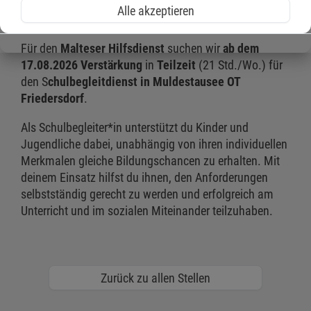
Alle akzeptieren
Dann bist du bei uns genau richtig!
Für den
Malteser Hilfsdienst
suchen wir
ab dem
17.08.2026
Verstärkung
in
Teilzeit
(21 Std./Wo.) für
den S
chulbegleitdienst in Muldestausee OT
Friedersdorf
.
Als Schulbegleiter*in unterstützt du Kinder und
Jugendliche dabei, unabhängig von ihren individuellen
Merkmalen gleiche Bildungschancen zu erhalten. Mit
deinem Einsatz hilfst du ihnen, den Anforderungen
selbstständig gerecht zu werden und erfolgreich am
Unterricht und im sozialen Miteinander teilzuhaben.
Zurück zu allen Stellen