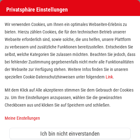
Privatsphäre Einstellungen
Wir verwenden Cookies, um Ihnen ein optimales Webseiten-Erlebnis zu
bieten. Hierzu zählen Cookies, die für den technischen Betrieb unserer
Webseite erforderlich sind, sowie solche, die uns helfen, unsere Plattform
zu verbessern und zusätzliche Funktionen bereitzustellen. Entscheiden Sie
selbst, welche Kategorien Sie zulassen möchten. Beachten Sie jedoch, dass
bei fehlender Zustimmung gegebenenfalls nicht mehr alle Funktionalitäten
der Webseite zur Verfügung stehen. Weitere Infos finden Sie in unseren
Schulbegleiter (m/w/d) /
speziellen Cookie-Datenschutzhinweisen unter folgendem
Link
.
Quereinstieg möglich
Mit dem Klick auf Alle akzeptieren stimmen Sie dem Gebrauch der Cookies
zu. Um Ihre Einstellungen anzupassen, wählen Sie die gewünschten
Standort(e):
Kiel, Rendsburg-Eckernförde, Plön
Checkboxen aus und klicken Sie auf Speichern und schließen.
Für Sie ist die
Unterstützung beeinträchtigter Kinder
Meine Einstellungen
eine
Herzensaufgabe
und Sie möchten dazu beitragen,
dass die Kinder den Anforderungen im Schulalltag mit
Ich bin nicht einverstanden
Ihrer Hilfe möglichst selbstständig begegnen können?