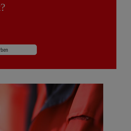
t?
rben