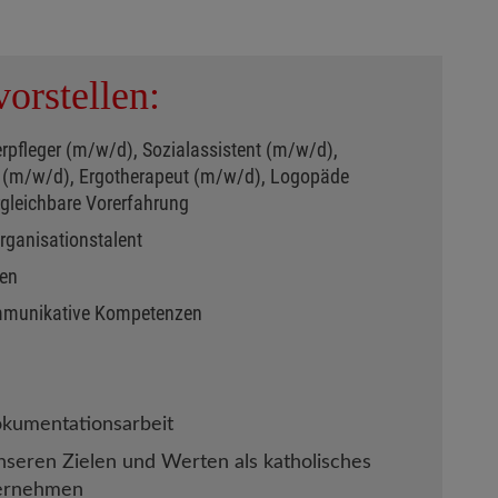
orstellen:
rpfleger (m/w/d), Sozialassistent (m/w/d),
r (m/w/d), Ergotherapeut (m/w/d), Logopäde
rgleichbare Vorerfahrung
rganisationstalent
ten
mmunikative Kompetenzen
n
okumentationsarbeit
unseren Zielen und Werten als katholisches
ternehmen