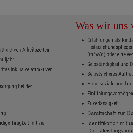
Was wir uns v
Erfahrungen als Kinde
Heilerziehungspflege
attraktiven Arbeitszeiten
(m/w/d) oder eine ve
huljahr
Selbständigkeit und O
tas inklusive attraktiver
Selbstsicheres Auftre
Hohe soziale und ko
rsorgung bei der
Einfühlungsvermöge
Zuverlässigkeit
ung
Bereitschaft zur D
ndige Tätigkeit mit viel
Identifikation mit 
Dienstleistungsun