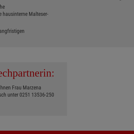
che
e hausinterne Malteser-
angfristigen
echpartnerin:
 Ihnen Frau Marzena
nisch unter 0251 13536-250