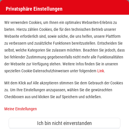
Privatsphäre Einstellungen
Wir verwenden Cookies, um Ihnen ein optimales Webseiten-Erlebnis zu
bieten. Hierzu zählen Cookies, die für den technischen Betrieb unserer
Webseite erforderlich sind, sowie solche, die uns helfen, unsere Plattform
zu verbessern und zusätzliche Funktionen bereitzustellen. Entscheiden Sie
selbst, welche Kategorien Sie zulassen möchten. Beachten Sie jedoch, dass
bei fehlender Zustimmung gegebenenfalls nicht mehr alle Funktionalitäten
der Webseite zur Verfügung stehen. Weitere Infos finden Sie in unseren
Schulbegleiter/ Teilhabeassistent
speziellen Cookie-Datenschutzhinweisen unter folgendem
Link
.
(m/w/d) für ein Kind mit
Mit dem Klick auf Alle akzeptieren stimmen Sie dem Gebrauch der Cookies
zu. Um Ihre Einstellungen anzupassen, wählen Sie die gewünschten
körperlicher Beeinträchtigung
Checkboxen aus und klicken Sie auf Speichern und schließen.
Standort(e):
Osterburg
Meine Einstellungen
Du möchtest ein Kind dabei unterstützen, seinen
Schulalltag möglichst selbstständig zu meistern? Du
Ich bin nicht einverstanden
arbeitest gerne verantwortungsbewusst, mit