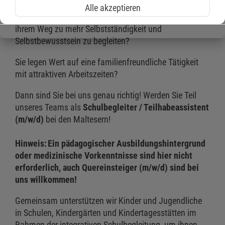
Alle akzeptieren
Sie haben Freude daran, Kinder und Jugendliche auf
ihrem Weg zu mehr Selbstständigkeit und
Selbstbewusstsein zu begleiten?
Sie legen Wert auf eine familienfreundliche Tätigkeit
mit attraktiven Arbeitszeiten?
Dann sind Sie bei uns genau richtig! Werden Sie Teil
unseres Teams als
Schulbegleiter / Teilhabeassistent
(m/w/d)
bei den Maltesern!
Hinweis: Ein pädagogischer Ausbildungshintergrund
oder medizinische Vorkenntnisse sind hier nicht
erforderlich, auch Quereinsteiger (m/w/d) sind bei
uns willkommen!
Gemeinsam unterstützen wir Kinder und Jugendliche
in Schulen, Kindergärten und Kindertagesstätten im
Rahmen der integrativen Schulbegleitung, um ihnen