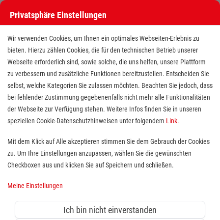
Privatsphäre Einstellungen
Wir verwenden Cookies, um Ihnen ein optimales Webseiten-Erlebnis zu
bieten. Hierzu zählen Cookies, die für den technischen Betrieb unserer
Webseite erforderlich sind, sowie solche, die uns helfen, unsere Plattform
zu verbessern und zusätzliche Funktionen bereitzustellen. Entscheiden Sie
selbst, welche Kategorien Sie zulassen möchten. Beachten Sie jedoch, dass
bei fehlender Zustimmung gegebenenfalls nicht mehr alle Funktionalitäten
der Webseite zur Verfügung stehen. Weitere Infos finden Sie in unseren
Schulbegleiter / Teilhabeassistent
speziellen Cookie-Datenschutzhinweisen unter folgendem
Link
.
(m/w/d) – Quereinsteiger (m/w/d)
Mit dem Klick auf Alle akzeptieren stimmen Sie dem Gebrauch der Cookies
zu. Um Ihre Einstellungen anzupassen, wählen Sie die gewünschten
willkommen!
Checkboxen aus und klicken Sie auf Speichern und schließen.
Standort(e):
Hünfeld
Meine Einstellungen
Ich bin nicht einverstanden
In Teilzeit (13 Std./ Wo.), befristet, ab sofort