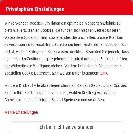
Privatsphäre Einstellungen
Stellenangebote bei den Maltesern
Wir verwenden Cookies, um Ihnen ein optimales Webseiten-Erlebnis zu
bieten. Hierzu zählen Cookies, die für den technischen Betrieb unserer
Webseite erforderlich sind, sowie solche, die uns helfen, unsere Plattform
zu verbessern und zusätzliche Funktionen bereitzustellen. Entscheiden Sie
selbst, welche Kategorien Sie zulassen möchten. Beachten Sie jedoch, dass
bei fehlender Zustimmung gegebenenfalls nicht mehr alle Funktionalitäten
der Webseite zur Verfügung stehen. Weitere Infos finden Sie in unseren
Stellenangebote bei den Maltesern
speziellen Cookie-Datenschutzhinweisen unter folgendem
Link
.
Finde deutschlandweit offene Stellen bei einem der größten
Mit dem Klick auf Alle akzeptieren stimmen Sie dem Gebrauch der Cookies
Arbeitgeber im Gesundheits- und Sozialwesen in Vollzeit,
zu. Um Ihre Einstellungen anzupassen, wählen Sie die gewünschten
Teilzeit, als Minijob, Trainee oder FSJ!
Checkboxen aus und klicken Sie auf Speichern und schließen.
Meine Einstellungen
Suche
Ich bin nicht einverstanden
Jobs suchen