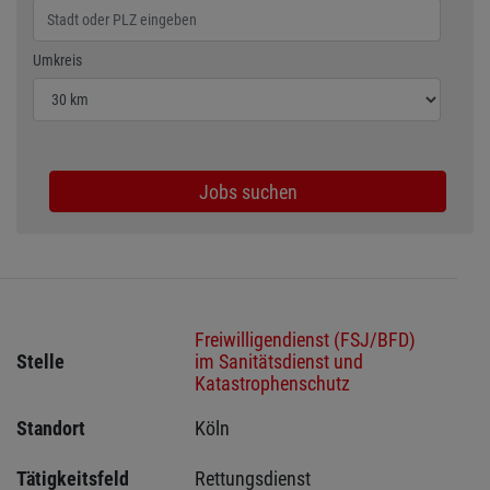
Wählen Sie den Umkreis für die Jobsuche
Umkreis
Jobs suchen
Freiwilligendienst (FSJ/BFD)
Stelle
im Sanitätsdienst und
Katastrophenschutz
Standort
Köln 
Tätigkeitsfeld
Rettungsdienst