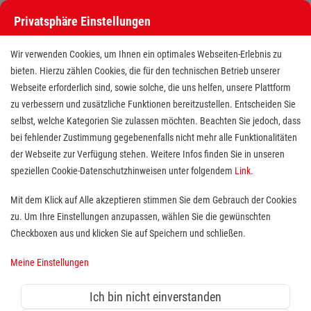
Privatsphäre Einstellungen
Stellenangebote bei den Maltesern
Wir verwenden Cookies, um Ihnen ein optimales Webseiten-Erlebnis zu
bieten. Hierzu zählen Cookies, die für den technischen Betrieb unserer
Webseite erforderlich sind, sowie solche, die uns helfen, unsere Plattform
zu verbessern und zusätzliche Funktionen bereitzustellen. Entscheiden Sie
selbst, welche Kategorien Sie zulassen möchten. Beachten Sie jedoch, dass
bei fehlender Zustimmung gegebenenfalls nicht mehr alle Funktionalitäten
der Webseite zur Verfügung stehen. Weitere Infos finden Sie in unseren
Stellenangebote bei den Maltesern
speziellen Cookie-Datenschutzhinweisen unter folgendem
Link
.
Finde deutschlandweit offene Stellen bei einem der größten
Mit dem Klick auf Alle akzeptieren stimmen Sie dem Gebrauch der Cookies
Arbeitgeber im Gesundheits- und Sozialwesen in Vollzeit,
zu. Um Ihre Einstellungen anzupassen, wählen Sie die gewünschten
Teilzeit, als Minijob, Trainee oder FSJ!
Checkboxen aus und klicken Sie auf Speichern und schließen.
Meine Einstellungen
Suche
Ich bin nicht einverstanden
Jobs suchen