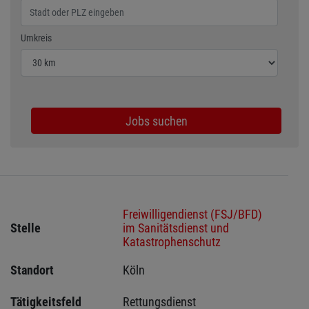
Wählen Sie den Umkreis für die Jobsuche
Umkreis
Jobs suchen
Freiwilligendienst (FSJ/BFD)
Stelle
im Sanitätsdienst und
Katastrophenschutz
Standort
Köln 
Tätigkeitsfeld
Rettungsdienst