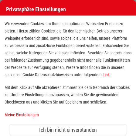
Privatsphäre Einstellungen
Wir verwenden Cookies, um Ihnen ein optimales Webseiten-Erlebnis zu
bieten. Hierzu zählen Cookies, die für den technischen Betrieb unserer
Webseite erforderlich sind, sowie solche, die uns helfen, unsere Plattform
zu verbessern und zusätzliche Funktionen bereitzustellen. Entscheiden Sie
selbst, welche Kategorien Sie zulassen möchten. Beachten Sie jedoch, dass
bei fehlender Zustimmung gegebenenfalls nicht mehr alle Funktionalitäten
der Webseite zur Verfügung stehen. Weitere Infos finden Sie in unseren
Rettungssanitäter (m/w/d)
speziellen Cookie-Datenschutzhinweisen unter folgendem
Link
.
Mit dem Klick auf Alle akzeptieren stimmen Sie dem Gebrauch der Cookies
zu. Um Ihre Einstellungen anzupassen, wählen Sie die gewünschten
Standort(e):
Leverkusen
Checkboxen aus und klicken Sie auf Speichern und schließen.
Meine Einstellungen
Du bist Rettungssanitäter (m/w/d) aus Leidenschaft
und Retten ist für Dich Teamsache?
Ich bin nicht einverstanden