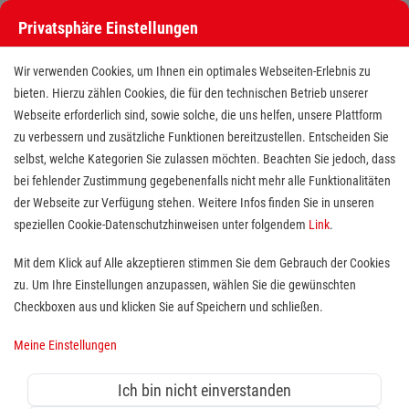
Privatsphäre Einstellungen
Stellenangebote bei den Maltesern
Wir verwenden Cookies, um Ihnen ein optimales Webseiten-Erlebnis zu
bieten. Hierzu zählen Cookies, die für den technischen Betrieb unserer
Webseite erforderlich sind, sowie solche, die uns helfen, unsere Plattform
zu verbessern und zusätzliche Funktionen bereitzustellen. Entscheiden Sie
selbst, welche Kategorien Sie zulassen möchten. Beachten Sie jedoch, dass
bei fehlender Zustimmung gegebenenfalls nicht mehr alle Funktionalitäten
der Webseite zur Verfügung stehen. Weitere Infos finden Sie in unseren
Stellenangebote bei den Maltesern
speziellen Cookie-Datenschutzhinweisen unter folgendem
Link
.
Finde deutschlandweit offene Stellen bei einem der größten
Mit dem Klick auf Alle akzeptieren stimmen Sie dem Gebrauch der Cookies
Arbeitgeber im Gesundheits- und Sozialwesen in Vollzeit,
zu. Um Ihre Einstellungen anzupassen, wählen Sie die gewünschten
Teilzeit, als Minijob, Trainee oder FSJ!
Checkboxen aus und klicken Sie auf Speichern und schließen.
Meine Einstellungen
Suche
Ich bin nicht einverstanden
Jobs suchen