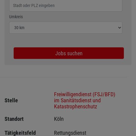
Wählen Sie den Umkreis für die Jobsuche
Umkreis
Jobs suchen
Freiwilligendienst (FSJ/BFD)
Stelle
im Sanitätsdienst und
Katastrophenschutz
Standort
Köln 
Tätigkeitsfeld
Rettungsdienst