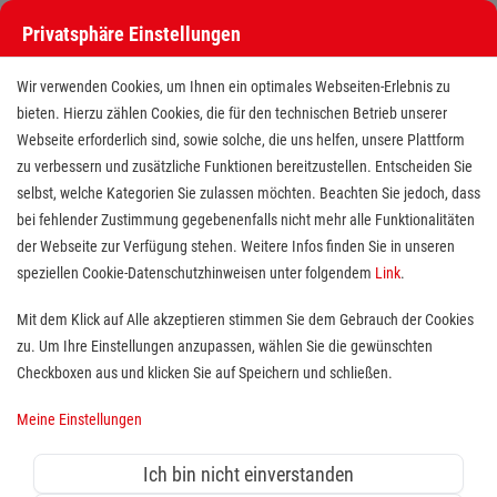
Privatsphäre Einstellungen
Wir verwenden Cookies, um Ihnen ein optimales Webseiten-Erlebnis zu
bieten. Hierzu zählen Cookies, die für den technischen Betrieb unserer
Webseite erforderlich sind, sowie solche, die uns helfen, unsere Plattform
zu verbessern und zusätzliche Funktionen bereitzustellen. Entscheiden Sie
selbst, welche Kategorien Sie zulassen möchten. Beachten Sie jedoch, dass
bei fehlender Zustimmung gegebenenfalls nicht mehr alle Funktionalitäten
der Webseite zur Verfügung stehen. Weitere Infos finden Sie in unseren
Reinigungskraft (m/w/d)
speziellen Cookie-Datenschutzhinweisen unter folgendem
Link
.
Mit dem Klick auf Alle akzeptieren stimmen Sie dem Gebrauch der Cookies
zu. Um Ihre Einstellungen anzupassen, wählen Sie die gewünschten
Standort(e):
Friedland
Checkboxen aus und klicken Sie auf Speichern und schließen.
Du suchst Abwechslung in deinem Alltag, die
Reinigung deiner Umgebung ist dir sehr wichtig und
Meine Einstellungen
möchtest Teil einer modernen Hilfsorganisation
werden? Dann bist du bei uns genau richtig!
Ich bin nicht einverstanden