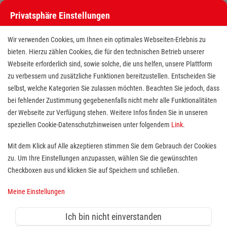
Privatsphäre Einstellungen
Stellenangebote bei den Maltesern
Wir verwenden Cookies, um Ihnen ein optimales Webseiten-Erlebnis zu
bieten. Hierzu zählen Cookies, die für den technischen Betrieb unserer
Webseite erforderlich sind, sowie solche, die uns helfen, unsere Plattform
zu verbessern und zusätzliche Funktionen bereitzustellen. Entscheiden Sie
selbst, welche Kategorien Sie zulassen möchten. Beachten Sie jedoch, dass
bei fehlender Zustimmung gegebenenfalls nicht mehr alle Funktionalitäten
der Webseite zur Verfügung stehen. Weitere Infos finden Sie in unseren
Stellenangebote bei den Maltesern
speziellen Cookie-Datenschutzhinweisen unter folgendem
Link
.
Finde deutschlandweit offene Stellen bei einem der größten
Mit dem Klick auf Alle akzeptieren stimmen Sie dem Gebrauch der Cookies
Arbeitgeber im Gesundheits- und Sozialwesen in Vollzeit,
zu. Um Ihre Einstellungen anzupassen, wählen Sie die gewünschten
Teilzeit, als Minijob, Trainee oder FSJ!
Checkboxen aus und klicken Sie auf Speichern und schließen.
Meine Einstellungen
Suche
Ich bin nicht einverstanden
Jobs suchen