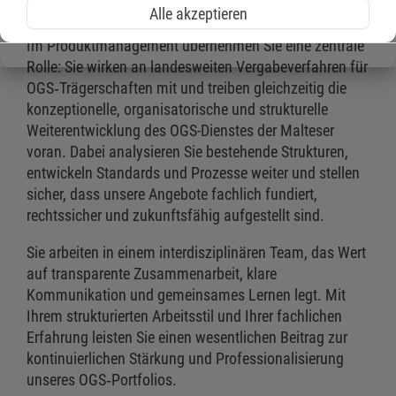
mitgestaltet.
Alle akzeptieren
Im Produktmanagement übernehmen Sie eine zentrale
Rolle: Sie wirken an landesweiten Vergabeverfahren für
OGS‑Trägerschaften mit und treiben gleichzeitig die
konzeptionelle, organisatorische und strukturelle
Weiterentwicklung des OGS-Dienstes der Malteser
voran. Dabei analysieren Sie bestehende Strukturen,
entwickeln Standards und Prozesse weiter und stellen
sicher, dass unsere Angebote fachlich fundiert,
rechtssicher und zukunftsfähig aufgestellt sind.
Sie arbeiten in einem interdisziplinären Team, das Wert
auf transparente Zusammenarbeit, klare
Kommunikation und gemeinsames Lernen legt. Mit
Ihrem strukturierten Arbeitsstil und Ihrer fachlichen
Erfahrung leisten Sie einen wesentlichen Beitrag zur
kontinuierlichen Stärkung und Professionalisierung
unseres OGS‑Portfolios.