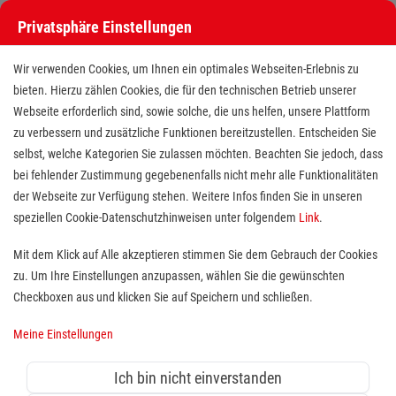
Privatsphäre Einstellungen
Wir verwenden Cookies, um Ihnen ein optimales Webseiten-Erlebnis zu
bieten. Hierzu zählen Cookies, die für den technischen Betrieb unserer
Webseite erforderlich sind, sowie solche, die uns helfen, unsere Plattform
zu verbessern und zusätzliche Funktionen bereitzustellen. Entscheiden Sie
selbst, welche Kategorien Sie zulassen möchten. Beachten Sie jedoch, dass
bei fehlender Zustimmung gegebenenfalls nicht mehr alle Funktionalitäten
der Webseite zur Verfügung stehen. Weitere Infos finden Sie in unseren
Produktmanager (m/w/d) im
speziellen Cookie-Datenschutzhinweisen unter folgendem
Link
.
Bereich Offener Ganztag (OGS)
Mit dem Klick auf Alle akzeptieren stimmen Sie dem Gebrauch der Cookies
zu. Um Ihre Einstellungen anzupassen, wählen Sie die gewünschten
Standort(e):
Köln
Checkboxen aus und klicken Sie auf Speichern und schließen.
Für den Bereich Offener Ganztag (OGS) suchen wir
Meine Einstellungen
eine fachlich versierte Persönlichkeit, die die
Weiterentwicklung und Qualitätssicherung unserer
Ich bin nicht einverstanden
OGS-Angebote in Nordrhein‑Westfalen aktiv