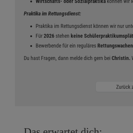
Wirtschafts- oder Sozialpraktika
können wir l
Praktika im Rettungsdienst:
Praktika im Rettungsdienst können wir nur un
Für
2026
stehen
keine Schülerpraktikumsplä
Bewerbende für ein reguläres
Rettungswachen
Du hast Fragen, dann melde dich gern bei
Christin.
W
Zurück z
Das erwartet dich: