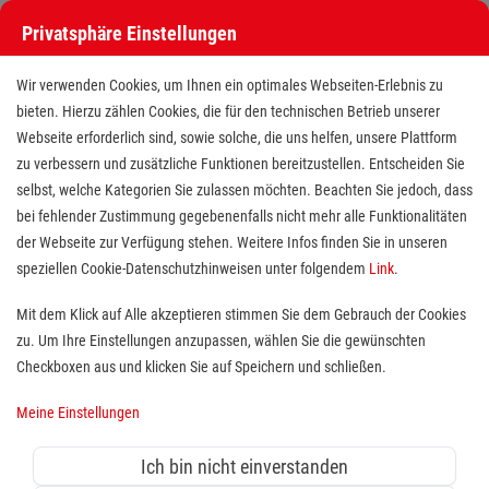
Privatsphäre Einstellungen
Wir verwenden Cookies, um Ihnen ein optimales Webseiten-Erlebnis zu
bieten. Hierzu zählen Cookies, die für den technischen Betrieb unserer
Webseite erforderlich sind, sowie solche, die uns helfen, unsere Plattform
zu verbessern und zusätzliche Funktionen bereitzustellen. Entscheiden Sie
selbst, welche Kategorien Sie zulassen möchten. Beachten Sie jedoch, dass
bei fehlender Zustimmung gegebenenfalls nicht mehr alle Funktionalitäten
der Webseite zur Verfügung stehen. Weitere Infos finden Sie in unseren
Pharmazeutisch-technischer
speziellen Cookie-Datenschutzhinweisen unter folgendem
Link
.
Assistent (m/w/d) für unsere
Mit dem Klick auf Alle akzeptieren stimmen Sie dem Gebrauch der Cookies
zu. Um Ihre Einstellungen anzupassen, wählen Sie die gewünschten
Krankenhausapotheke
Checkboxen aus und klicken Sie auf Speichern und schließen.
Standort(e):
Flensburg
Meine Einstellungen
Pharmazeutisch-technischer
Ich bin nicht einverstanden
Assistent (m/w/d) für unsere