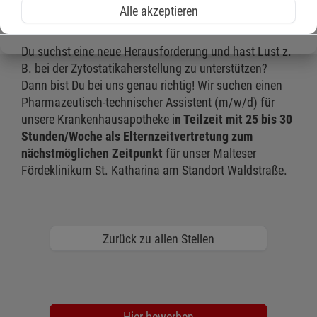
Alle akzeptieren
Krankenhausapotheke
Du suchst eine neue Herausforderung und hast Lust z.
B. bei der Zytostatikaherstellung zu unterstützen?
Dann bist Du bei uns genau richtig! Wir suchen einen
Pharmazeutisch-technischer Assistent (m/w/d) für
unsere Krankenhausapotheke i
n Teilzeit mit 25 bis 30
Stunden/Woche als Elternzeitvertretung zum
nächstmöglichen Zeitpunkt
für unser Malteser
Fördeklinikum St. Katharina am Standort Waldstraße.
Zurück zu allen Stellen
Hier bewerben