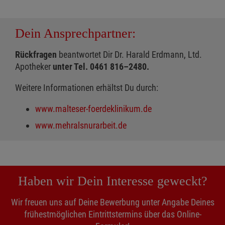
Dein Ansprechpartner:
Rückfragen
beantwortet Dir Dr. Harald Erdmann, Ltd.
Apotheker
unter Tel. 0461 816–2480.
Weitere Informationen erhältst Du durch:
www.malteser-foerdeklinikum.de
www.mehralsnurarbeit.de
Haben wir Dein Interesse geweckt?
Wir freuen uns auf Deine Bewerbung unter Angabe Deines
frühestmöglichen Eintrittstermins über das Online-