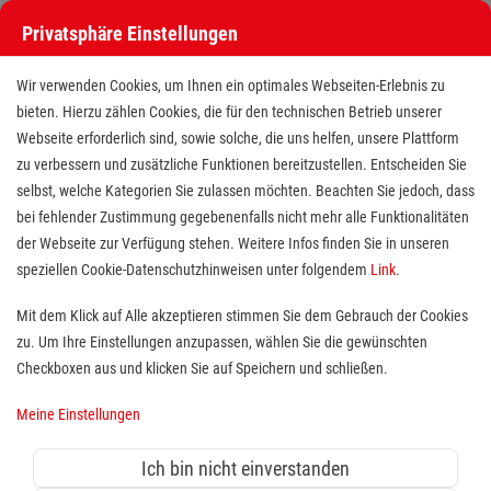
Privatsphäre Einstellungen
Pflegestudium (m/w/d)
Wir verwenden Cookies, um Ihnen ein optimales Webseiten-Erlebnis zu
Semesterstart 1. September
bieten. Hierzu zählen Cookies, die für den technischen Betrieb unserer
Webseite erforderlich sind, sowie solche, die uns helfen, unsere Plattform
zu verbessern und zusätzliche Funktionen bereitzustellen. Entscheiden Sie
Standort(e):
Flensburg
selbst, welche Kategorien Sie zulassen möchten. Beachten Sie jedoch, dass
Pflegestudium (m/w/d)
bei fehlender Zustimmung gegebenenfalls nicht mehr alle Funktionalitäten
der Webseite zur Verfügung stehen. Weitere Infos finden Sie in unseren
Semesterstart 1. September
speziellen Cookie-Datenschutzhinweisen unter folgendem
Link
.
Du siehst Deine Zukunft in der Pflege? Du möchtest ein
Mit dem Klick auf Alle akzeptieren stimmen Sie dem Gebrauch der Cookies
Studium absolvieren? Dann bist Du bei uns genau
zu. Um Ihre Einstellungen anzupassen, wählen Sie die gewünschten
richtig! Wir suchen Dich für ein Pflegestudium zum 1.
Checkboxen aus und klicken Sie auf Speichern und schließen.
September. Dich erwarten 7 spannende Semester (ggf.
mit Ausbildung Verkürzung auf 5 Semester möglich).
Meine Einstellungen
Die theoretische Ausbildung und
simmulationsbezogene Ausbildung wird an der
Ich bin nicht einverstanden
Hochschule Flensburg absolviert. Der praktische Teil