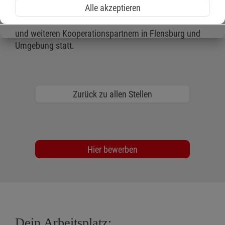
Alle akzeptieren
der hochschulischen Ausbildung findet im MMalteser
Fördeklinikum St. Katharina am Standort Waldstraße
und weiteren Kooperationspartnern in Flensburg und
Umgebung statt.
Zurück zu allen Stellen
Hier bewerben
Dein Arbeitsplatz: