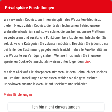
Privatsphäre Einstellungen
Wir verwenden Cookies, um Ihnen ein optimales Webseiten-Erlebnis zu
bieten. Hierzu zählen Cookies, die für den technischen Betrieb unserer
Webseite erforderlich sind, sowie solche, die uns helfen, unsere Plattform
zu verbessern und zusätzliche Funktionen bereitzustellen. Entscheiden Sie
selbst, welche Kategorien Sie zulassen möchten. Beachten Sie jedoch, dass
bei fehlender Zustimmung gegebenenfalls nicht mehr alle Funktionalitäten
der Webseite zur Verfügung stehen. Weitere Infos finden Sie in unseren
Pflegekraft (m/w/d) ohne
speziellen Cookie-Datenschutzhinweisen unter folgendem
Link
.
Examen/auch ohne
Mit dem Klick auf Alle akzeptieren stimmen Sie dem Gebrauch der Cookies
zu. Um Ihre Einstellungen anzupassen, wählen Sie die gewünschten
Berufsabschluss
Checkboxen aus und klicken Sie auf Speichern und schließen.
Standort(e):
Hamburg/Rissen
Meine Einstellungen
Für die Malteser Dienststelle in Hamburg suchen wir
ab
sofort
für die ambulante Pflege in
Hamburg Rissen
Ich bin nicht einverstanden
Verstärkung in Teilzeit oder auf Basis einer