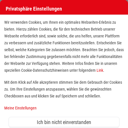
Privatsphäre Einstellungen
Wir verwenden Cookies, um Ihnen ein optimales Webseiten-Erlebnis zu
bieten. Hierzu zählen Cookies, die für den technischen Betrieb unserer
Webseite erforderlich sind, sowie solche, die uns helfen, unsere Plattform
zu verbessern und zusätzliche Funktionen bereitzustellen. Entscheiden Sie
selbst, welche Kategorien Sie zulassen möchten. Beachten Sie jedoch, dass
bei fehlender Zustimmung gegebenenfalls nicht mehr alle Funktionalitäten
der Webseite zur Verfügung stehen. Weitere Infos finden Sie in unseren
Pflegehilfskraft (m/w/d) in der
speziellen Cookie-Datenschutzhinweisen unter folgendem
Link
.
ambulanten Pflege
Mit dem Klick auf Alle akzeptieren stimmen Sie dem Gebrauch der Cookies
zu. Um Ihre Einstellungen anzupassen, wählen Sie die gewünschten
Standort(e):
Schwäbisch Gmünd
Checkboxen aus und klicken Sie auf Speichern und schließen.
Die Gesundheit und das Wohlbefinden von
Meine Einstellungen
pflegebedürftigen Menschen liegen dir am Herzen?
Dann sollten wir uns kennenlernen! Wir suchen ab
Ich bin nicht einverstanden
sofort motivierte und verantwortungsbewusste