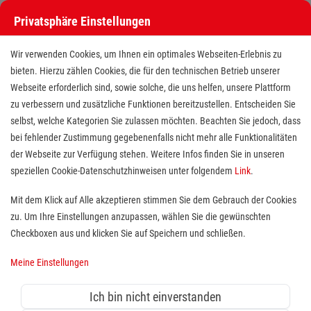
Privatsphäre Einstellungen
Wir verwenden Cookies, um Ihnen ein optimales Webseiten-Erlebnis zu
bieten. Hierzu zählen Cookies, die für den technischen Betrieb unserer
Webseite erforderlich sind, sowie solche, die uns helfen, unsere Plattform
zu verbessern und zusätzliche Funktionen bereitzustellen. Entscheiden Sie
selbst, welche Kategorien Sie zulassen möchten. Beachten Sie jedoch, dass
bei fehlender Zustimmung gegebenenfalls nicht mehr alle Funktionalitäten
der Webseite zur Verfügung stehen. Weitere Infos finden Sie in unseren
Pflegehelfer (m/w/d)
speziellen Cookie-Datenschutzhinweisen unter folgendem
Link
.
Mit dem Klick auf Alle akzeptieren stimmen Sie dem Gebrauch der Cookies
zu. Um Ihre Einstellungen anzupassen, wählen Sie die gewünschten
Standort(e):
Duisburg
Checkboxen aus und klicken Sie auf Speichern und schließen.
Das
Malteserstift St. Johannes
liegt in Duisburg-
Homberg in schöner Umgebung mit vielfältigen
Meine Einstellungen
Einkaufsmöglichkeiten. Die Wohn- und
Pflegeeinrichtung mit zwei Wohnbereichen und 69
Ich bin nicht einverstanden
Plätzen in der vollstationären Versorgung sowie sieben