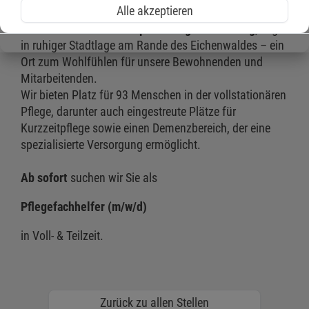
Alle akzeptieren
Die
Malteser Marienhospital Pflegeeinrichtung
, liegt
in ruhiger Stadtlage am Rande des Eichenwaldes – ein
Ort zum Wohlfühlen für unsere Bewohnenden und
Mitarbeitenden.
Wir bieten Platz für 93 Menschen in der vollstationären
Pflege, darunter auch eingestreute Plätze für
Kurzzeitpflege sowie einen Demenzbereich, der eine
spezialisierte Versorgung ermöglicht.
Ab sofort
suchen wir Sie als
Pflegefachhelfer (m/w/d)
in Voll- & Teilzeit.
Zurück zu allen Stellen