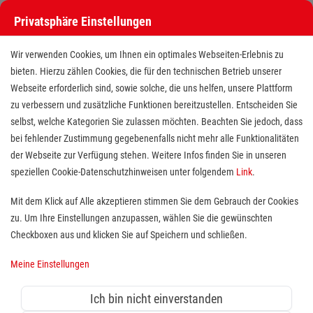
Privatsphäre Einstellungen
Wir verwenden Cookies, um Ihnen ein optimales Webseiten-Erlebnis zu
bieten. Hierzu zählen Cookies, die für den technischen Betrieb unserer
Webseite erforderlich sind, sowie solche, die uns helfen, unsere Plattform
zu verbessern und zusätzliche Funktionen bereitzustellen. Entscheiden Sie
selbst, welche Kategorien Sie zulassen möchten. Beachten Sie jedoch, dass
bei fehlender Zustimmung gegebenenfalls nicht mehr alle Funktionalitäten
der Webseite zur Verfügung stehen. Weitere Infos finden Sie in unseren
Pflegefachhelfer / Pflegeassistent
speziellen Cookie-Datenschutzhinweisen unter folgendem
Link
.
(m/w/d) - mit einjähriger
Mit dem Klick auf Alle akzeptieren stimmen Sie dem Gebrauch der Cookies
zu. Um Ihre Einstellungen anzupassen, wählen Sie die gewünschten
Ausbildung
Checkboxen aus und klicken Sie auf Speichern und schließen.
Standort(e):
Erlangen
Meine Einstellungen
Ihr berufliches Zuhause wartet
Ich bin nicht einverstanden
schon auf Sie.