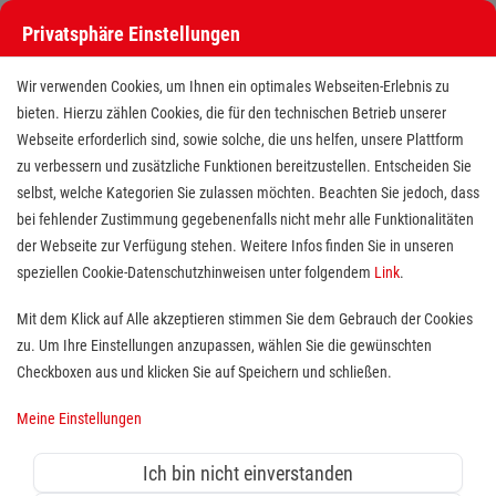
Privatsphäre Einstellungen
Wir verwenden Cookies, um Ihnen ein optimales Webseiten-Erlebnis zu
bieten. Hierzu zählen Cookies, die für den technischen Betrieb unserer
Webseite erforderlich sind, sowie solche, die uns helfen, unsere Plattform
zu verbessern und zusätzliche Funktionen bereitzustellen. Entscheiden Sie
selbst, welche Kategorien Sie zulassen möchten. Beachten Sie jedoch, dass
bei fehlender Zustimmung gegebenenfalls nicht mehr alle Funktionalitäten
der Webseite zur Verfügung stehen. Weitere Infos finden Sie in unseren
Pflegefachkraft (m/w/d) mit 1-
speziellen Cookie-Datenschutzhinweisen unter folgendem
Link
.
oder 3-jähriger Ausbildung oder
Mit dem Klick auf Alle akzeptieren stimmen Sie dem Gebrauch der Cookies
zu. Um Ihre Einstellungen anzupassen, wählen Sie die gewünschten
medizinische Fachangestellte
Checkboxen aus und klicken Sie auf Speichern und schließen.
(m/w/d)
Meine Einstellungen
Standort(e):
Schwäbisch Gmünd
Ich bin nicht einverstanden
Sie suchen Abwechslung in Ihrem Arbeitsalltag und