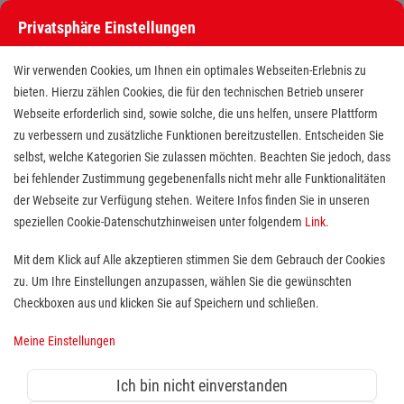
Privatsphäre Einstellungen
Wir verwenden Cookies, um Ihnen ein optimales Webseiten-Erlebnis zu
bieten. Hierzu zählen Cookies, die für den technischen Betrieb unserer
Webseite erforderlich sind, sowie solche, die uns helfen, unsere Plattform
zu verbessern und zusätzliche Funktionen bereitzustellen. Entscheiden Sie
selbst, welche Kategorien Sie zulassen möchten. Beachten Sie jedoch, dass
bei fehlender Zustimmung gegebenenfalls nicht mehr alle Funktionalitäten
der Webseite zur Verfügung stehen. Weitere Infos finden Sie in unseren
Pflegefachkraft (m/w/d) in der
speziellen Cookie-Datenschutzhinweisen unter folgendem
Link
.
ambulanten Pflege
Mit dem Klick auf Alle akzeptieren stimmen Sie dem Gebrauch der Cookies
zu. Um Ihre Einstellungen anzupassen, wählen Sie die gewünschten
Standort(e):
Blumberg
Checkboxen aus und klicken Sie auf Speichern und schließen.
Du suchst Abwechslung in Deinem Arbeitsalltag und
Meine Einstellungen
eine professionelle Arbeitsumgebung? Dann bist du bei
uns genau richtig! Wir suchen für unser
Einzugsgebiet
Ich bin nicht einverstanden
Donaueschingen / Blumberg
Pflegefachkräfte