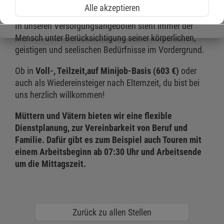
(m/w/d).
Alle akzeptieren
In unseren Versorgungsangeboten steht immer der
Mensch unter Berücksichtigung seiner körperlichen,
geistigen und seelischen Bedürfnisse im Vordergrund.
Ob in
Voll-, Teilzeit,auf Minijob-Basis (603 €)
oder
auch als Wiedereinsteiger nach Elternzeit, du bist bei
uns herzlich willkommen!
Müttern und Vätern bieten wir eine flexible
Dienstplanung, zur Vereinbarkeit von Beruf und
Familie. Dafür gibt es zum Beispiel auch Touren mit
einem Arbeitsbeginn ab 07:30 Uhr und Arbeitsende
um die Mittagszeit.
Zurück zu allen Stellen