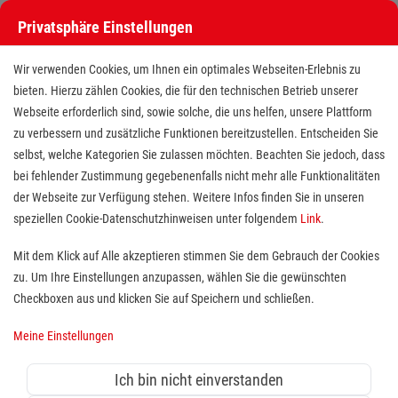
Privatsphäre Einstellungen
Wir verwenden Cookies, um Ihnen ein optimales Webseiten-Erlebnis zu
bieten. Hierzu zählen Cookies, die für den technischen Betrieb unserer
Webseite erforderlich sind, sowie solche, die uns helfen, unsere Plattform
zu verbessern und zusätzliche Funktionen bereitzustellen. Entscheiden Sie
selbst, welche Kategorien Sie zulassen möchten. Beachten Sie jedoch, dass
bei fehlender Zustimmung gegebenenfalls nicht mehr alle Funktionalitäten
der Webseite zur Verfügung stehen. Weitere Infos finden Sie in unseren
Pflegefachkraft (m/w/d) in der
speziellen Cookie-Datenschutzhinweisen unter folgendem
Link
.
ambulanten Pflege
Mit dem Klick auf Alle akzeptieren stimmen Sie dem Gebrauch der Cookies
zu. Um Ihre Einstellungen anzupassen, wählen Sie die gewünschten
Standort(e):
Bautzen
Checkboxen aus und klicken Sie auf Speichern und schließen.
Pflegen kannst du überall! Aber wir wollen gemeinsam
Meine Einstellungen
mit dir unser Versprechen umsetzen, allen Menschen
zu helfen und ihnen ein würdevolles Leben zu
Ich bin nicht einverstanden
ermöglichen.