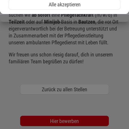
Alle akzeptieren
Um unseren hohen Standard aufrecht zu halten,
suchen wir
ab sofort
eine
Pflegefachkraft
(m/w/d) in
Teilzeit
oder auf
Minijob
-Basis in
Bautzen
, die vor Ort
eigenverantwortlich bei der Betreuung unterstützt und
in Zusammenarbeit mit der Pflegedienstleitung
unseren ambulanten Pflegedienst mit Leben füllt.
Wir freuen uns schon riesig darauf, dich in unserem
familiären Team begrüßen zu dürfen!
Zurück zu allen Stellen
Hier bewerben