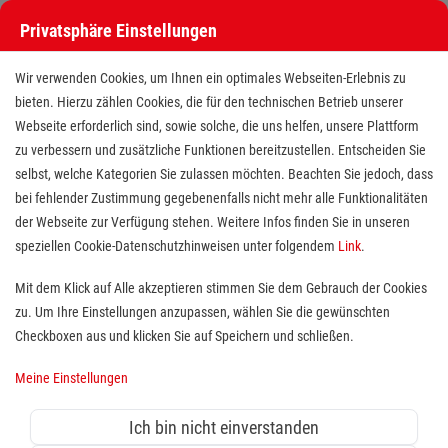
Privatsphäre Einstellungen
Wir verwenden Cookies, um Ihnen ein optimales Webseiten-Erlebnis zu
bieten. Hierzu zählen Cookies, die für den technischen Betrieb unserer
Webseite erforderlich sind, sowie solche, die uns helfen, unsere Plattform
zu verbessern und zusätzliche Funktionen bereitzustellen. Entscheiden Sie
selbst, welche Kategorien Sie zulassen möchten. Beachten Sie jedoch, dass
bei fehlender Zustimmung gegebenenfalls nicht mehr alle Funktionalitäten
der Webseite zur Verfügung stehen. Weitere Infos finden Sie in unseren
Pflegefachkraft (m/w/d) in
speziellen Cookie-Datenschutzhinweisen unter folgendem
Link
.
Wilhelmsburg
Mit dem Klick auf Alle akzeptieren stimmen Sie dem Gebrauch der Cookies
zu. Um Ihre Einstellungen anzupassen, wählen Sie die gewünschten
Standort(e):
Hamburg
Checkboxen aus und klicken Sie auf Speichern und schließen.
2.500€ Willkommensprämie!
Meine Einstellungen
Mit großer pflegerischer Kompetenz erbringen wir im
Ich bin nicht einverstanden
Malteserstift St. Maximilian Kolbe
in Hamburg-