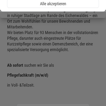
Alle akzeptieren
Die
Malteser Marienhospital Pflegeeinrichtung
, liegt
in ruhiger Stadtlage am Rande des Eichenwaldes – ein
Ort zum Wohlfühlen für unsere Bewohnenden und
Mitarbeitenden.
Wir bieten Platz für 93 Menschen in der vollstationären
Pflege, darunter auch eingestreute Plätze für
Kurzzeitpflege sowie einen Demenzbereich, der eine
spezialisierte Versorgung ermöglicht.
Ab sofort
suchen wir Sie als
Pflegefachkraft (m/w/d)
in Voll- &Teilzeit.