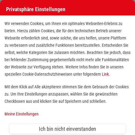
Privatsphäre Einstellungen
Wir verwenden Cookies, um Ihnen ein optimales Webseiten-Erlebnis zu
bieten. Hierzu zählen Cookies, die für den technischen Betrieb unserer
Webseite erforderlich sind, sowie solche, die uns helfen, unsere Plattform
zu verbessern und zusätzliche Funktionen bereitzustellen. Entscheiden Sie
selbst, welche Kategorien Sie zulassen möchten. Beachten Sie jedoch, dass
bei fehlender Zustimmung gegebenenfalls nicht mehr alle Funktionalitäten
der Webseite zur Verfügung stehen. Weitere Infos finden Sie in unseren
Pflegefachkraft (m/w/d) im
speziellen Cookie-Datenschutzhinweisen unter folgendem
Link
.
Marienhospital - 2.500€
Mit dem Klick auf Alle akzeptieren stimmen Sie dem Gebrauch der Cookies
zu. Um Ihre Einstellungen anzupassen, wählen Sie die gewünschten
Willkommensprämie
Checkboxen aus und klicken Sie auf Speichern und schließen.
Standort(e):
Erlangen
Meine Einstellungen
Ihr berufliches Zuhause wartet
Ich bin nicht einverstanden
schon auf Sie.