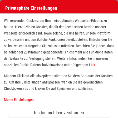
Privatsphäre Einstellungen
Wir verwenden Cookies, um Ihnen ein optimales Webseiten-Erlebnis zu
bieten. Hierzu zählen Cookies, die für den technischen Betrieb unserer
Webseite erforderlich sind, sowie solche, die uns helfen, unsere Plattform
zu verbessern und zusätzliche Funktionen bereitzustellen. Entscheiden Sie
selbst, welche Kategorien Sie zulassen möchten. Beachten Sie jedoch, dass
bei fehlender Zustimmung gegebenenfalls nicht mehr alle Funktionalitäten
der Webseite zur Verfügung stehen. Weitere Infos finden Sie in unseren
speziellen Cookie-Datenschutzhinweisen unter folgendem
Link
.
Mit dem Klick auf Alle akzeptieren stimmen Sie dem Gebrauch der Cookies
Pflegefachkraft (m/w/d) für unsere
zu. Um Ihre Einstellungen anzupassen, wählen Sie die gewünschten
interdisziplinäre Intensivstation
Checkboxen aus und klicken Sie auf Speichern und schließen.
Meine Einstellungen
Standort(e):
Erlangen
Das Malteser Waldkrankenhaus St. Marien in Erlangen
Ich bin nicht einverstanden
ist ein Krankenhaus der ersten Versorgungsstufe und