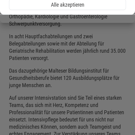
betreibt darüber hinaus im urologischen Bereich
Alle akzeptieren
(Universität) Maximalversorgung sowie in der
Orthopädie, Kardiologie und Gastroenterologie
Schwerpunktversorgung.
In acht Hauptfachabteilungen und zwei
Belegabteilungen sowie mit der Abteilung für
Geriatrische Rehabilitation werden jährlich rund 35.000
Patienten versorgt.
Das dazugehörige Malteser Bildungsinstitut für
Gesundheitsberufe bietet 120 Ausbildungsplätze für
junge Menschen an.
Auf unserer Intensivstation sind Sie Teil eines starken
Teams, das sich mit Herz, Kompetenz und
Professionalität für unsere Patientinnen und Patienten
einsetzt. Intensivpflege bedeutet für uns nicht nur
medizinisches Können, sondern auch Teamgeist und
echtes Engagement. Zur Verstärkung unseres Teams