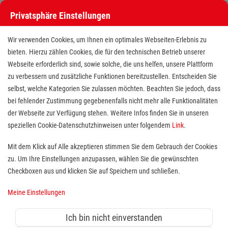
Privatsphäre Einstellungen
Wir verwenden Cookies, um Ihnen ein optimales Webseiten-Erlebnis zu
bieten. Hierzu zählen Cookies, die für den technischen Betrieb unserer
Webseite erforderlich sind, sowie solche, die uns helfen, unsere Plattform
zu verbessern und zusätzliche Funktionen bereitzustellen. Entscheiden Sie
selbst, welche Kategorien Sie zulassen möchten. Beachten Sie jedoch, dass
bei fehlender Zustimmung gegebenenfalls nicht mehr alle Funktionalitäten
der Webseite zur Verfügung stehen. Weitere Infos finden Sie in unseren
Pflegefachkraft (m/w/d) ambulante
speziellen Cookie-Datenschutzhinweisen unter folgendem
Link
.
Pflege
Mit dem Klick auf Alle akzeptieren stimmen Sie dem Gebrauch der Cookies
zu. Um Ihre Einstellungen anzupassen, wählen Sie die gewünschten
Standort(e):
Stuttgart, Esslingen
Checkboxen aus und klicken Sie auf Speichern und schließen.
Du suchst Abwechslung in Deinem Arbeitsalltag und
Meine Einstellungen
eine professionelle Arbeitsumgebung? Dann bist du bei
uns genau richtig!
Ich bin nicht einverstanden