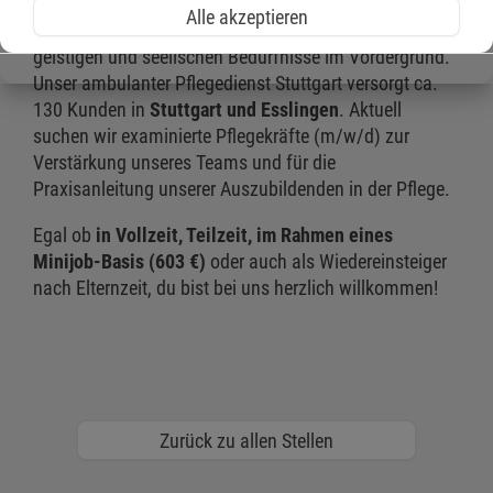
In unseren Versorgungsangeboten steht immer der
Alle akzeptieren
Mensch unter Berücksichtigung seiner körperlichen,
geistigen und seelischen Bedürfnisse im Vordergrund.
Unser ambulanter Pflegedienst Stuttgart versorgt ca.
130 Kunden in
Stuttgart und Esslingen
. Aktuell
suchen wir examinierte Pflegekräfte (m/w/d) zur
Verstärkung unseres Teams und für die
Praxisanleitung unserer Auszubildenden in der Pflege.
Egal ob
in Vollzeit, Teilzeit, im Rahmen eines
Minijob-Basis (603 €)
oder auch als Wiedereinsteiger
nach Elternzeit, du bist bei uns herzlich willkommen!
Zurück zu allen Stellen