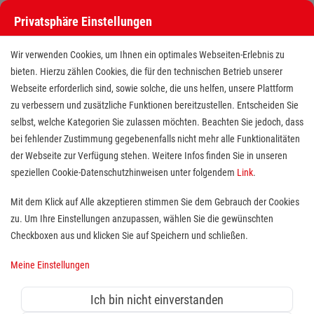
Privatsphäre Einstellungen
Wir verwenden Cookies, um Ihnen ein optimales Webseiten-Erlebnis zu
bieten. Hierzu zählen Cookies, die für den technischen Betrieb unserer
Webseite erforderlich sind, sowie solche, die uns helfen, unsere Plattform
zu verbessern und zusätzliche Funktionen bereitzustellen. Entscheiden Sie
selbst, welche Kategorien Sie zulassen möchten. Beachten Sie jedoch, dass
bei fehlender Zustimmung gegebenenfalls nicht mehr alle Funktionalitäten
der Webseite zur Verfügung stehen. Weitere Infos finden Sie in unseren
Pflegefachkraft (m/w/d) im
speziellen Cookie-Datenschutzhinweisen unter folgendem
Link
.
Marienhospital -
Mit dem Klick auf Alle akzeptieren stimmen Sie dem Gebrauch der Cookies
zu. Um Ihre Einstellungen anzupassen, wählen Sie die gewünschten
Gerontopsychiatrie
Checkboxen aus und klicken Sie auf Speichern und schließen.
Standort(e):
Erlangen
Meine Einstellungen
Ihr berufliches Zuhause wartet
Ich bin nicht einverstanden
schon auf Sie.