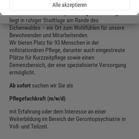
Alle akzeptieren
Die
Malteser Marienhospital Pflegeeinrichtung
,
liegt in ruhiger Stadtlage am Rande des
Eichenwaldes – ein Ort zum Wohlfühlen für unsere
Bewohnenden und Mitarbeitenden.
Wir bieten Platz für 93 Menschen in der
vollstationären Pflege, darunter auch eingestreute
Plätze für Kurzzeitpflege sowie einen
Demenzbereich, der eine spezialisierte Versorgung
ermöglicht.
Ab sofort
suchen wir Sie als
Pflegefachkraft (m/w/d)
mit Erfahrung oder dem Interesse an einer
Weiterbildung im Bereich der Gerontopsychiatrie in
Voll- und Teilzeit.