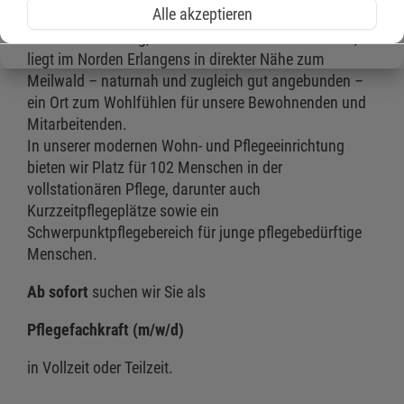
Alle akzeptieren
Unsere Einrichtung, das
Malteserstift St. Elisabeth
,
liegt im Norden Erlangens in direkter Nähe zum
Meilwald – naturnah und zugleich gut angebunden –
ein Ort zum Wohlfühlen für unsere Bewohnenden und
Mitarbeitenden.
In unserer modernen Wohn- und Pflegeeinrichtung
bieten wir Platz für 102 Menschen in der
vollstationären Pflege, darunter auch
Kurzzeitpflegeplätze sowie ein
Schwerpunktpflegebereich für junge pflegebedürftige
Menschen.
Ab sofort
suchen wir Sie als
Pflegefachkraft (m/w/d)
in Vollzeit oder Teilzeit.