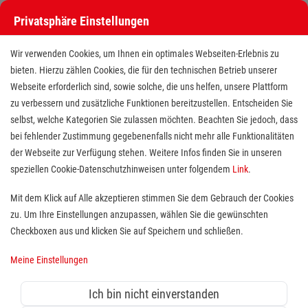
Privatsphäre Einstellungen
Wir verwenden Cookies, um Ihnen ein optimales Webseiten-Erlebnis zu
bieten. Hierzu zählen Cookies, die für den technischen Betrieb unserer
Webseite erforderlich sind, sowie solche, die uns helfen, unsere Plattform
zu verbessern und zusätzliche Funktionen bereitzustellen. Entscheiden Sie
selbst, welche Kategorien Sie zulassen möchten. Beachten Sie jedoch, dass
bei fehlender Zustimmung gegebenenfalls nicht mehr alle Funktionalitäten
der Webseite zur Verfügung stehen. Weitere Infos finden Sie in unseren
Pflegefachkraft (m/w/d) 2.500€
speziellen Cookie-Datenschutzhinweisen unter folgendem
Link
.
Willkommensprämie | St.
Mit dem Klick auf Alle akzeptieren stimmen Sie dem Gebrauch der Cookies
zu. Um Ihre Einstellungen anzupassen, wählen Sie die gewünschten
Elisabeth
Checkboxen aus und klicken Sie auf Speichern und schließen.
Standort(e):
Erlangen
Meine Einstellungen
Ihr berufliches Zuhause wartet
Ich bin nicht einverstanden
schon auf Sie.