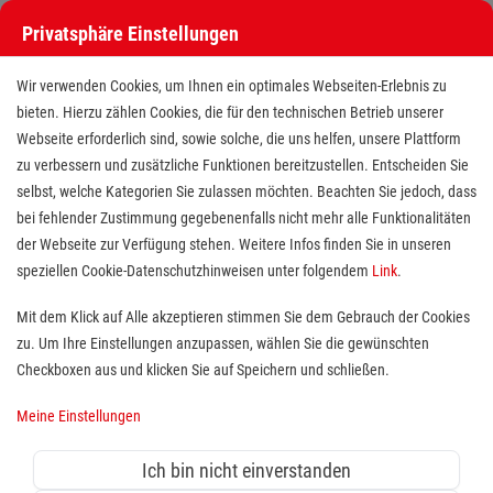
Privatsphäre Einstellungen
Wir verwenden Cookies, um Ihnen ein optimales Webseiten-Erlebnis zu
bieten. Hierzu zählen Cookies, die für den technischen Betrieb unserer
Webseite erforderlich sind, sowie solche, die uns helfen, unsere Plattform
zu verbessern und zusätzliche Funktionen bereitzustellen. Entscheiden Sie
selbst, welche Kategorien Sie zulassen möchten. Beachten Sie jedoch, dass
bei fehlender Zustimmung gegebenenfalls nicht mehr alle Funktionalitäten
der Webseite zur Verfügung stehen. Weitere Infos finden Sie in unseren
Pflegefachkraft / Altenpfleger
speziellen Cookie-Datenschutzhinweisen unter folgendem
Link
.
(m/w/d)
Mit dem Klick auf Alle akzeptieren stimmen Sie dem Gebrauch der Cookies
zu. Um Ihre Einstellungen anzupassen, wählen Sie die gewünschten
Standort(e):
Hünxe
Checkboxen aus und klicken Sie auf Speichern und schließen.
Dein berufliches Zuhause wartet
Meine Einstellungen
schon auf dich!
Ich bin nicht einverstanden