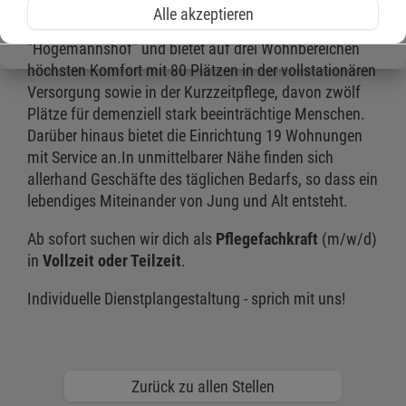
Das
Malteserstift St. Barbara
liegt inmitten der
Alle akzeptieren
idyllischen Mehrgenerationensiedlung
"Högemannshof" und bietet auf drei Wohnbereichen
höchsten Komfort mit 80 Plätzen in der vollstationären
Versorgung sowie in der Kurzzeitpflege, davon zwölf
Plätze für demenziell stark beeinträchtige Menschen.
Darüber hinaus bietet die Einrichtung 19 Wohnungen
mit Service an.In unmittelbarer Nähe finden sich
allerhand Geschäfte des täglichen Bedarfs, so dass ein
lebendiges Miteinander von Jung und Alt entsteht.
Ab sofort suchen wir dich als
Pflegefachkraft
(m/w/d)
in
Vollzeit oder Teilzeit
.
Individuelle Dienstplangestaltung - sprich mit uns!
Zurück zu allen Stellen