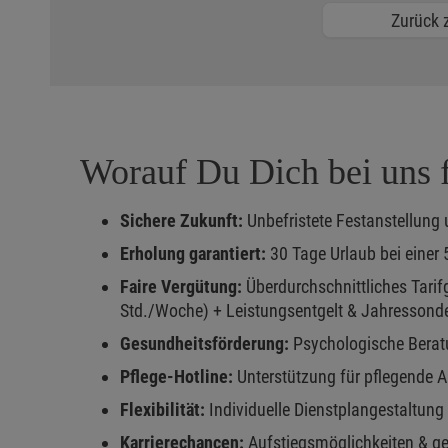
Zurück z
Worauf Du Dich bei uns f
Sichere Zukunft:
Unbefristete Festanstellung u
Erholung garantiert:
30 Tage Urlaub bei einer 5
Faire Vergütung:
Überdurchschnittliches Tarif
Std./Woche) + Leistungsentgelt & Jahressond
Gesundheitsförderung:
Psychologische Beratu
Pflege-Hotline:
Unterstützung für pflegende A
Flexibilität:
Individuelle Dienstplangestaltun
Karrierechancen:
Aufstiegsmöglichkeiten & gez