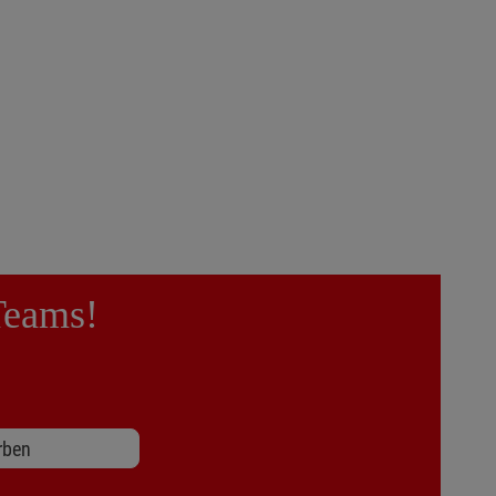
Teams!
rben