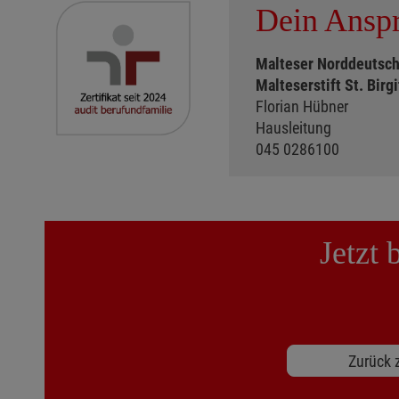
Dein Anspr
Malteser Norddeutsc
Malteserstift St. Birgi
Florian Hübner
Hausleitung
045 0286100
Jetzt
Zurück z