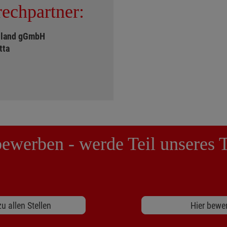
echpartner:
hland gGmbH
tta
 bewerben - werde Teil unseres 
u allen Stellen
Hier bewe