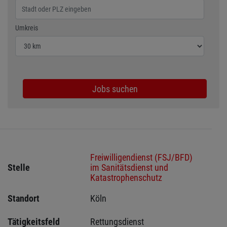
Wählen Sie den Umkreis für die Jobsuche
Umkreis
Jobs suchen
Freiwilligendienst (FSJ/BFD)
Stelle
im Sanitätsdienst und
Katastrophenschutz
Standort
Köln 
Tätigkeitsfeld
Rettungsdienst