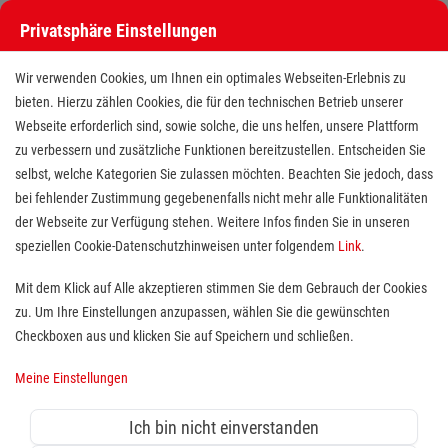
Privatsphäre Einstellungen
Stellenangebote bei den Maltesern
Wir verwenden Cookies, um Ihnen ein optimales Webseiten-Erlebnis zu
bieten. Hierzu zählen Cookies, die für den technischen Betrieb unserer
Webseite erforderlich sind, sowie solche, die uns helfen, unsere Plattform
zu verbessern und zusätzliche Funktionen bereitzustellen. Entscheiden Sie
selbst, welche Kategorien Sie zulassen möchten. Beachten Sie jedoch, dass
bei fehlender Zustimmung gegebenenfalls nicht mehr alle Funktionalitäten
der Webseite zur Verfügung stehen. Weitere Infos finden Sie in unseren
Stellenangebote bei den Maltesern
speziellen Cookie-Datenschutzhinweisen unter folgendem
Link
.
Finde deutschlandweit offene Stellen bei einem der größten
Mit dem Klick auf Alle akzeptieren stimmen Sie dem Gebrauch der Cookies
Arbeitgeber im Gesundheits- und Sozialwesen in Vollzeit,
zu. Um Ihre Einstellungen anzupassen, wählen Sie die gewünschten
Teilzeit, als Minijob, Trainee oder FSJ!
Checkboxen aus und klicken Sie auf Speichern und schließen.
Meine Einstellungen
Suche
Ich bin nicht einverstanden
Jobs suchen