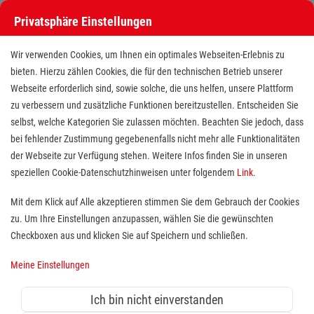
Privatsphäre Einstellungen
Wir verwenden Cookies, um Ihnen ein optimales Webseiten-Erlebnis zu
bieten. Hierzu zählen Cookies, die für den technischen Betrieb unserer
Webseite erforderlich sind, sowie solche, die uns helfen, unsere Plattform
zu verbessern und zusätzliche Funktionen bereitzustellen. Entscheiden Sie
selbst, welche Kategorien Sie zulassen möchten. Beachten Sie jedoch, dass
bei fehlender Zustimmung gegebenenfalls nicht mehr alle Funktionalitäten
der Webseite zur Verfügung stehen. Weitere Infos finden Sie in unseren
Pflegefachassistenz /
speziellen Cookie-Datenschutzhinweisen unter folgendem
Link
.
Altenpflegehelfer (m/w/d)
Mit dem Klick auf Alle akzeptieren stimmen Sie dem Gebrauch der Cookies
zu. Um Ihre Einstellungen anzupassen, wählen Sie die gewünschten
Standort(e):
Travemünde
Checkboxen aus und klicken Sie auf Speichern und schließen.
Das
Malteserstift St. Birgitta
im sonnenverwöhnten
Meine Einstellungen
Lübeck-Travemünde ist eine Pflegeeinrichtung mit drei
Wohnbereichen und 98 Plätzen in der vollstationären
Ich bin nicht einverstanden
Versorgung, davon 35 Plätze in der