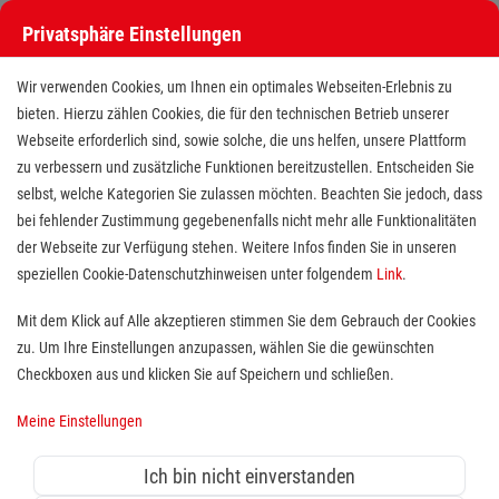
Privatsphäre Einstellungen
Wir verwenden Cookies, um Ihnen ein optimales Webseiten-Erlebnis zu
bieten. Hierzu zählen Cookies, die für den technischen Betrieb unserer
Webseite erforderlich sind, sowie solche, die uns helfen, unsere Plattform
zu verbessern und zusätzliche Funktionen bereitzustellen. Entscheiden Sie
selbst, welche Kategorien Sie zulassen möchten. Beachten Sie jedoch, dass
bei fehlender Zustimmung gegebenenfalls nicht mehr alle Funktionalitäten
der Webseite zur Verfügung stehen. Weitere Infos finden Sie in unseren
Pflegefachassistenz /
speziellen Cookie-Datenschutzhinweisen unter folgendem
Link
.
Altenpflegehelfer (m/w/d)
Mit dem Klick auf Alle akzeptieren stimmen Sie dem Gebrauch der Cookies
zu. Um Ihre Einstellungen anzupassen, wählen Sie die gewünschten
Standort(e):
Duisburg
Checkboxen aus und klicken Sie auf Speichern und schließen.
Das
Malteserstift St. Nikolaus
in Duisburg-Ruhrort,
Meine Einstellungen
direkt am Rhein gelegen, ist eine Wohn- und
Pflegeeinrichtung mit drei Wohnbereichen und 80
Ich bin nicht einverstanden
Plätzen in der vollstationären Versorgung, davon vier