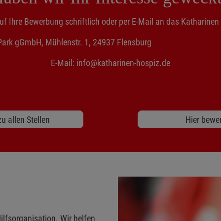
uf Ihre Bewerbung schriftlich oder per E-Mail an das Katharine
spiz am Park gGmbH, Mühlenstr. 1, 2
E-Mail:
info@katharinen-hospiz.de
u allen Stellen
Hier bewe
ilfsorganisation. Wir helfen