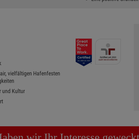
k
r, vielfältigen Hafenfesten
gkeiten
r und Kultur
rt
aben wir Ihr Interesse geweck