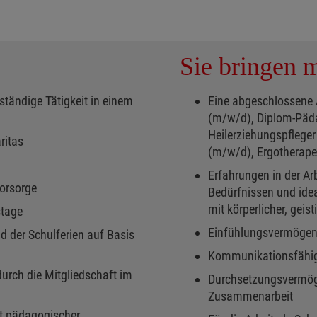
Sie bringen m
tändige Tätigkeit in einem
Eine abgeschlossene 
(m/w/d), Diplom-Päd
Heilerziehungspflege
ritas
(m/w/d), Ergotherape
Erfahrungen in der Ar
vorsorge
Bedürfnissen und ide
mit körperlicher, geis
stage
Einfühlungsvermögen
 der Schulferien auf Basis
Kommunikationsfähigke
rch die Mitgliedschaft im
Durchsetzungsvermöge
Zusammenarbeit
t pädagogischer