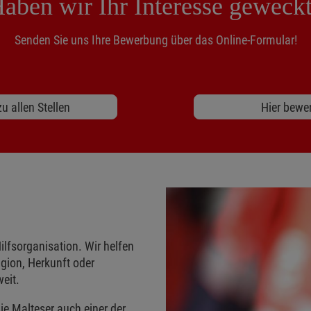
aben wir Ihr Interesse geweck
Senden Sie uns Ihre Bewerbung über das Online-Formular!
u allen Stellen
Hier bewe
ilfsorganisation. Wir helfen
gion, Herkunft oder
eit.
ie Malteser auch einer der