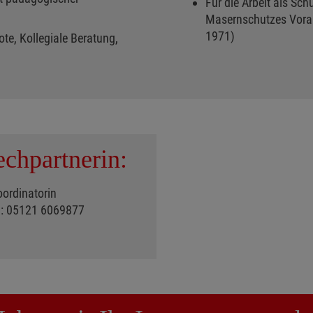
Für die Arbeit als Sc
Masernschutzes Vorau
1971)
te, Kollegiale Beratung,
echpartnerin:
ordinatorin
l.: 05121 6069877