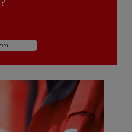
t?
rben