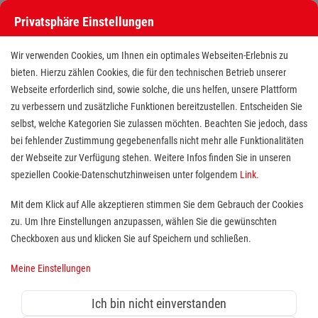
Privatsphäre Einstellungen
Wir verwenden Cookies, um Ihnen ein optimales Webseiten-Erlebnis zu
bieten. Hierzu zählen Cookies, die für den technischen Betrieb unserer
Webseite erforderlich sind, sowie solche, die uns helfen, unsere Plattform
zu verbessern und zusätzliche Funktionen bereitzustellen. Entscheiden Sie
selbst, welche Kategorien Sie zulassen möchten. Beachten Sie jedoch, dass
bei fehlender Zustimmung gegebenenfalls nicht mehr alle Funktionalitäten
der Webseite zur Verfügung stehen. Weitere Infos finden Sie in unseren
Pädagogische Fachkraft (m/w/d)
speziellen Cookie-Datenschutzhinweisen unter folgendem
Link
.
für den Schulbegleitdienst in
Mit dem Klick auf Alle akzeptieren stimmen Sie dem Gebrauch der Cookies
zu. Um Ihre Einstellungen anzupassen, wählen Sie die gewünschten
Alfter in Teilzeit mit 26,25
Checkboxen aus und klicken Sie auf Speichern und schließen.
Std./Woche
Meine Einstellungen
Standort(e):
Alfter
Ich bin nicht einverstanden
Der Malteser Schulbegleitdienst unterstützt Kinder und