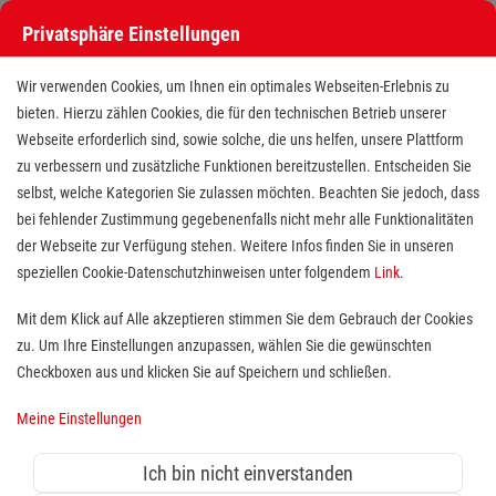
Privatsphäre Einstellungen
Wir verwenden Cookies, um Ihnen ein optimales Webseiten-Erlebnis zu
bieten. Hierzu zählen Cookies, die für den technischen Betrieb unserer
Webseite erforderlich sind, sowie solche, die uns helfen, unsere Plattform
zu verbessern und zusätzliche Funktionen bereitzustellen. Entscheiden Sie
selbst, welche Kategorien Sie zulassen möchten. Beachten Sie jedoch, dass
bei fehlender Zustimmung gegebenenfalls nicht mehr alle Funktionalitäten
der Webseite zur Verfügung stehen. Weitere Infos finden Sie in unseren
Pädagogische Fachkraft (m/w/d)
speziellen Cookie-Datenschutzhinweisen unter folgendem
Link
.
Schulbegleitdienst in Teilzeit /
Mit dem Klick auf Alle akzeptieren stimmen Sie dem Gebrauch der Cookies
zu. Um Ihre Einstellungen anzupassen, wählen Sie die gewünschten
auch als Quereinstieg
Checkboxen aus und klicken Sie auf Speichern und schließen.
Standort(e):
Bornheim
Meine Einstellungen
Der Malteser Schulbegleitdienst unterstützt Kinder und
Jugendliche in Schulen im Sinne der integrativen
Ich bin nicht einverstanden
Schulbegleitung, damit sie den dort gestellten