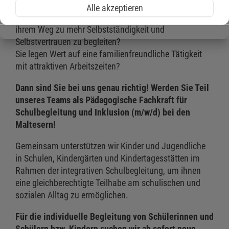
Alle akzeptieren
Sie haben Freude daran, Kinder und Jugendliche auf
ihrem Weg zu mehr Selbstständigkeit und
Selbstvertrauen zu begleiten?
Sie legen Wert auf eine familienfreundliche Tätigkeit
mit attraktiven Arbeitszeiten?
Dann sind Sie bei uns genau richtig! Werden Sie Teil
unseres Teams als
Pädagogische Fachkraft für
Schulbegleitung und Inklusion (m/w/d)
bei den
Maltesern!
Gemeinsam unterstützen wir Kinder und Jugendliche
in Schulen, Kindergärten und Kindertagesstätten im
Rahmen der integrativen Schulbegleitung, um ihnen
eine gleichberechtigte Teilhabe am schulischen und
sozialen Alltag zu ermöglichen.
Für die individuelle Begleitung von Schülerinnen und
Schülern bzw. Kindern suchen wir ab sofort neue