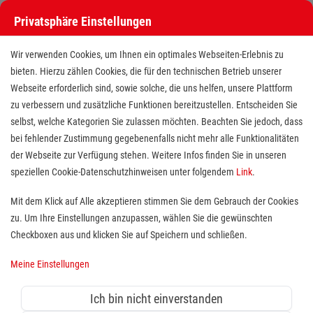
Privatsphäre Einstellungen
Wir verwenden Cookies, um Ihnen ein optimales Webseiten-Erlebnis zu
bieten. Hierzu zählen Cookies, die für den technischen Betrieb unserer
Webseite erforderlich sind, sowie solche, die uns helfen, unsere Plattform
zu verbessern und zusätzliche Funktionen bereitzustellen. Entscheiden Sie
selbst, welche Kategorien Sie zulassen möchten. Beachten Sie jedoch, dass
bei fehlender Zustimmung gegebenenfalls nicht mehr alle Funktionalitäten
der Webseite zur Verfügung stehen. Weitere Infos finden Sie in unseren
Pädagogische Fachkraft für
speziellen Cookie-Datenschutzhinweisen unter folgendem
Link
.
Schulbegleitung und Inklusion
Mit dem Klick auf Alle akzeptieren stimmen Sie dem Gebrauch der Cookies
zu. Um Ihre Einstellungen anzupassen, wählen Sie die gewünschten
(m/w/d)
Checkboxen aus und klicken Sie auf Speichern und schließen.
Standort(e):
Michelstadt, Erbach, Bad König
Meine Einstellungen
Ich bin nicht einverstanden
In Teilzeit (15-27
Wo./Std.), ab sofort