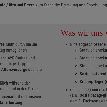
le / Kita und Eltern
zum Stand der Betreuung und Entwicklung
Was wir uns v
freiraum
durch die Sie
Eine abgeschlossene 
ltag ermöglichen
Staatlich anerk
ach AVR-Caritas und
Staatlich anerk
nachtsgeld, ggfs.
Staatlich anerk
e Altersvorsorge
über die
Sozialassisten
Kinderpfleger 
ßlich während der
enden und in den Ferien
oder ein begonnenes
(z. B.
Sozialpädagogik
mmenarbeit
mit unseren
dem 3. Fachsemester
 Einarbeitung