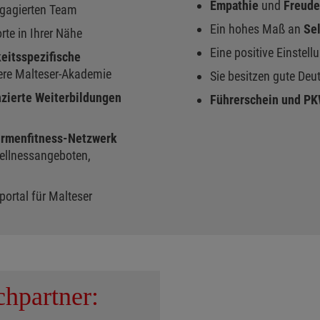
Empathie
und
Freud
ngagierten Team
Ein hohes Maß an
Se
rte in Ihrer Nähe
Eine positive Einstel
keitsspezifische
ere Malteser-Akademie
Sie besitzen gute De
anzierte Weiterbildungen
Führerschein und P
Firmenfitness-Netzwerk
ellnessangeboten,
portal für Malteser
chpartner: