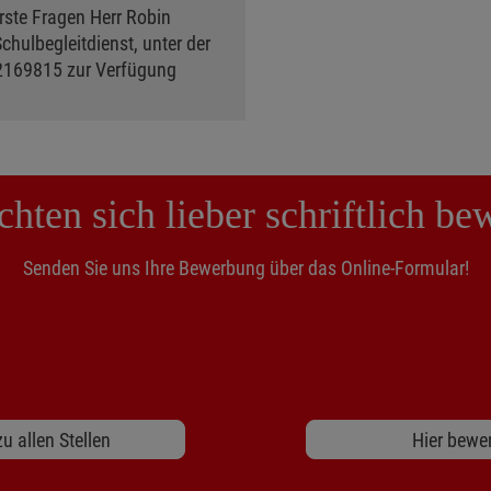
erste Fragen Herr Robin
chulbegleitdienst, unter der
2169815 zur Verfügung
hten sich lieber schriftlich b
Senden Sie uns Ihre Bewerbung über das Online-Formular!
u allen Stellen
Hier bewe