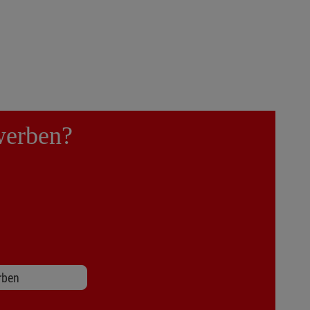
ewerben?
rben